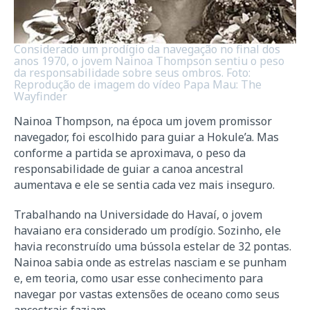
Considerado um prodígio da navegação no final dos
anos 1970, o jovem Nainoa Thompson sentiu o peso
da responsabilidade sobre seus ombros. Foto:
Reprodução de imagem do vídeo Papa Mau: The
Wayfinder
Nainoa Thompson, na época um jovem promissor
navegador, foi escolhido para guiar a Hokule’a. Mas
conforme a partida se aproximava, o peso da
responsabilidade de guiar a canoa ancestral
aumentava e ele se sentia cada vez mais inseguro.
Trabalhando na Universidade do Havaí, o jovem
havaiano era considerado um prodígio. Sozinho, ele
havia reconstruído uma bússola estelar de 32 pontas.
Nainoa sabia onde as estrelas nasciam e se punham
e, em teoria, como usar esse conhecimento para
navegar por vastas extensões de oceano como seus