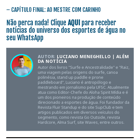
–
CAPÍTULO FINAL: AO MESTRE COM CARINHO
Não perca nada! Clique
AQUI
para receber
notícias do universo dos esportes de água no
seu WhatsApp
AUTOR:
LUCIANO MENEGHELLO | ALÉM
DA NOTÍCIA
Autor dos livros "Surfe e Ancestralidade" e "Raiz,
uma viagem pelas origens do surfe, canoa
polinésia, stand up paddle e prone
paddleboard", Luciano é antropólogo e
mestrando em jornalismo pela UFSC. Atualmente
atua como Editor-Chefe do Aloha Spirit Mídia e é
um dos pioneiros na produção de conteúdo
direcionado a esportes de água. Foi fundador da
Revista Fluir Standup e do site SupClub e tem
artigos publicados em diversos veículos do
segmento, como revista Go Outside, revista
Hardcore, Alma Surf, site Waves, entre outros.