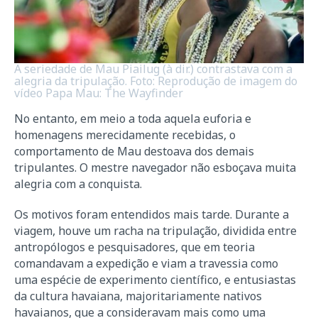
A seriedade de Mau Piailug (à dir.) contrastava com a
alegria da tripulação. Foto: Reprodução de imagem do
vídeo Papa Mau: The Wayfinder
No entanto, em meio a toda aquela euforia e
homenagens merecidamente recebidas, o
comportamento de Mau destoava dos demais
tripulantes. O mestre navegador não esboçava muita
alegria com a conquista.
Os motivos foram entendidos mais tarde. Durante a
viagem, houve um racha na tripulação, dividida entre
antropólogos e pesquisadores, que em teoria
comandavam a expedição e viam a travessia como
uma espécie de experimento científico, e entusiastas
da cultura havaiana, majoritariamente nativos
havaianos, que a consideravam mais como uma