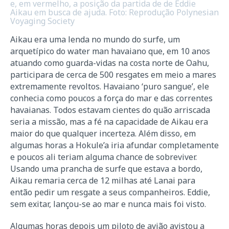
e, em vermelho, a posição da partida de de Eddie
Aikau em busca de ajuda. Foto: Reprodução Polynesian
Voyaging Society
Aikau era uma lenda no mundo do surfe, um
arquetípico do water man havaiano que, em 10 anos
atuando como guarda-vidas na costa norte de Oahu,
participara de cerca de 500 resgates em meio a mares
extremamente revoltos. Havaiano ‘puro sangue’, ele
conhecia como poucos a força do mar e das correntes
havaianas. Todos estavam cientes do quão arriscada
seria a missão, mas a fé na capacidade de Aikau era
maior do que qualquer incerteza. Além disso, em
algumas horas a Hokule’a iria afundar completamente
e poucos ali teriam alguma chance de sobreviver.
Usando uma prancha de surfe que estava a bordo,
Aikau remaria cerca de 12 milhas até Lanai para
então pedir um resgate a seus companheiros. Eddie,
sem exitar, lançou-se ao mar e nunca mais foi visto.
Algumas horas depois um piloto de avião avistou a