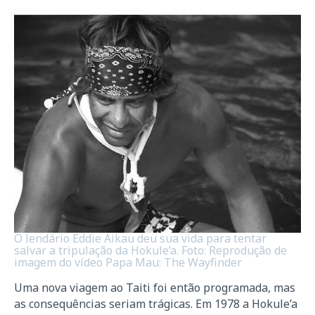
O lendário Eddie Aikau deu sua vida para tentar
salvar a tripulação da Hokule’a. Foto: Reprodução de
imagem do vídeo Papa Mau: The Wayfinder
Uma nova viagem ao Taiti foi então programada, mas
as consequências seriam trágicas. Em 1978 a Hokule’a