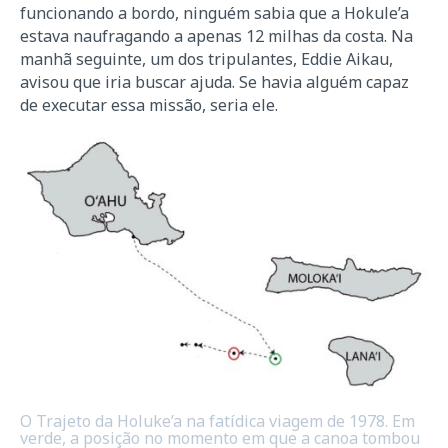
funcionando a bordo, ninguém sabia que a Hokule’a
estava naufragando a apenas 12 milhas da costa. Na
manhã seguinte, um dos tripulantes, Eddie Aikau,
avisou que iria buscar ajuda. Se havia alguém capaz
de executar essa missão, seria ele.
O Trajeto da Holuke’a na fatídica viagem de 1978. Em
verde, a posição no momento em que a canoa tombou