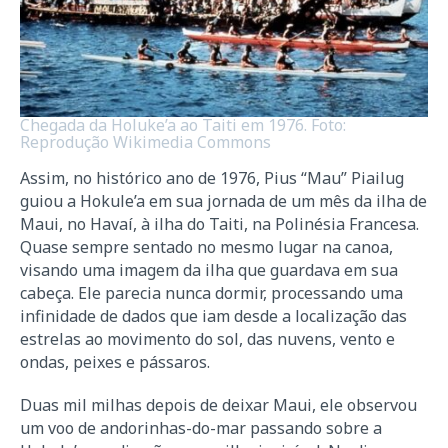
Chegada da Holuke’a ao Taiti em 1976. Foto:
Reprodução Wikimedia Commons
Assim, no histórico ano de 1976, Pius “Mau” Piailug
guiou a Hokule’a em sua jornada de um mês da ilha de
Maui, no Havaí, à ilha do Taiti, na Polinésia Francesa.
Quase sempre sentado no mesmo lugar na canoa,
visando uma imagem da ilha que guardava em sua
cabeça. Ele parecia nunca dormir, processando uma
infinidade de dados que iam desde a localização das
estrelas ao movimento do sol, das nuvens, vento e
ondas, peixes e pássaros.
Duas mil milhas depois de deixar Maui, ele observou
um voo de andorinhas-do-mar passando sobre a