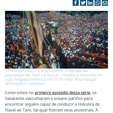
17.000 pessoas – o equivalente a metade da
população do Taiti na época – recebe a Hokule’a em
sua chegada histórica em 1976. Foto: Reprodução
Wikimedia Commons
Como vimos no
primeiro episódio desta série
, os
havaianos vasculharam o oceano pacífico para
encontrar alguém capaz de conduzir a Hokule’a do
Havaí ao Taiti, tal qual fizeram seus ancestrais. A