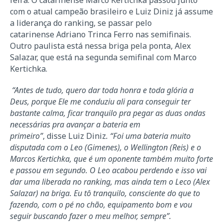
feira. O catarinense Marco Kertichka passou junto
com o atual campeão brasileiro e Luiz Diniz já assume
a liderança do ranking, se passar pelo
catarinense Adriano Trinca Ferro nas semifinais.
Outro paulista está nessa briga pela ponta, Alex
Salazar, que está na segunda semifinal com Marco
Kertichka.
“Antes de tudo, quero dar toda honra e toda glória a
Deus, porque Ele me conduziu ali para conseguir ter
bastante calma, ficar tranquilo pra pegar as duas ondas
necessárias pra avançar a bateria em
primeiro”
, disse Luiz Diniz
. “Foi uma bateria muito
disputada com o Leo (Gimenes), o Wellington (Reis) e o
Marcos Kertichka, que é um oponente também muito forte
e passou em segundo. O Leo acabou perdendo e isso vai
dar uma liberada no ranking, mas ainda tem o Leco (Alex
Salazar) na briga. Eu tô tranquilo, consciente do que to
fazendo, com o pé no chão, equipamento bom e vou
seguir buscando fazer o meu melhor, sempre”.