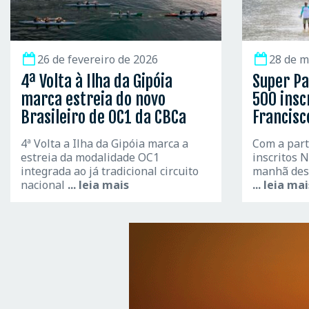
26 de fevereiro de 2026
28 de m
4ª Volta à Ilha da Gipóia
Super Pa
marca estreia do novo
500 insc
Brasileiro de OC1 da CBCa
Francisc
4ª Volta a Ilha da Gipóia marca a
Com a part
estreia da modalidade OC1
inscritos N
integrada ao já tradicional circuito
manhã des
nacional
... leia mais
... leia ma