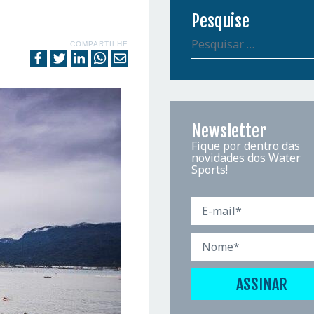
Pesquise
COMPARTILHE
Newsletter
Fique por dentro das
novidades dos Water
Sports!