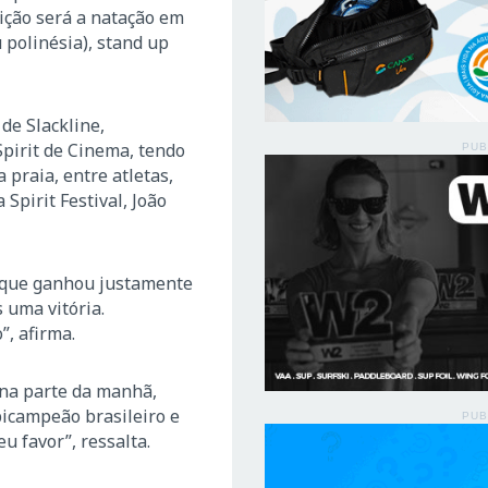
ição será a natação em
 polinésia), stand up
de Slackline,
 Spirit de Cinema, tendo
PUB
praia, entre atletas,
Spirit Festival, João
o que ganhou justamente
 uma vitória.
”, afirma.
 na parte da manhã,
 bicampeão brasileiro e
PUB
u favor”, ressalta.