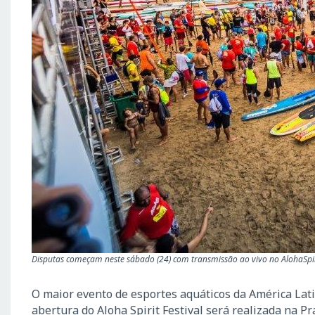
Disputas começam neste sábado (24) com transmissão ao vivo no AlohaSpiri
O maior evento de esportes aquáticos da América Lati
abertura do Aloha Spirit Festival será realizada na 