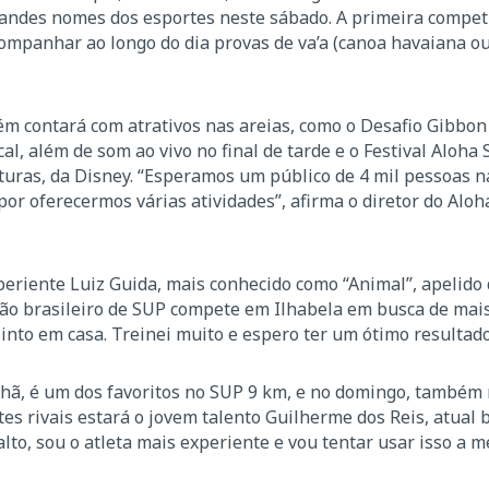
grandes nomes dos esportes neste sábado. A primeira compet
companhar ao longo do dia provas de va’a (canoa havaiana ou
ém contará com atrativos nas areias, como o Desafio Gibbon 
cal, além de som ao vivo no final de tarde e o Festival Aloha
ras, da Disney. “Esperamos um público de 4 mil pessoas na 
por oferecermos várias atividades”, afirma o diretor do Aloha 
xperiente Luiz Guida, mais conhecido como “Animal”, apelid
eão brasileiro de SUP compete em Ilhabela em busca de mais
 sinto em casa. Treinei muito e espero ter um ótimo resultado
hã, é um dos favoritos no SUP 9 km, e no domingo, também
rtes rivais estará o jovem talento Guilherme dos Reis, atual
to, sou o atleta mais experiente e vou tentar usar isso a me