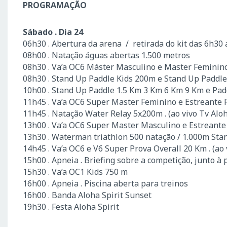
PROGRAMAÇÃO
Sábado . Dia 24
06h30 . Abertura da arena / retirada do kit das 6h30 
08h00 . Natação águas abertas 1.500 metros
08h30 . Va’a OC6 Máster Masculino e Master Feminin
08h30 . Stand Up Paddle Kids 200m e Stand Up Paddle
10h00 . Stand Up Paddle 1.5 Km 3 Km 6 Km 9 Km e Padd
11h45 . Va’a OC6 Super Master Feminino e Estreante
11h45 . Natação Water Relay 5x200m . (ao vivo Tv Alo
13h00 . Va’a OC6 Super Master Masculino e Estreant
13h30 . Waterman triathlon 500 natação / 1.000m Stand
14h45 . Va’a OC6 e V6 Super Prova Overall 20 Km . (ao 
15h00 . Apneia . Briefing sobre a competição, junto à 
15h30 . Va’a OC1 Kids 750 m
16h00 . Apneia . Piscina aberta para treinos
16h00 . Banda Aloha Spirit Sunset
19h30 . Festa Aloha Spirit