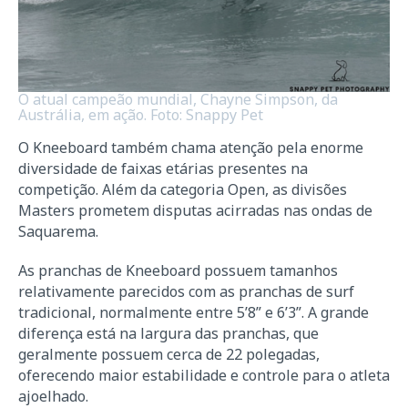
O atual campeão mundial, Chayne Simpson, da
Austrália, em ação. Foto: Snappy Pet
O Kneeboard também chama atenção pela enorme
diversidade de faixas etárias presentes na
competição. Além da categoria Open, as divisões
Masters prometem disputas acirradas nas ondas de
Saquarema.
As pranchas de Kneeboard possuem tamanhos
relativamente parecidos com as pranchas de surf
tradicional, normalmente entre 5’8” e 6’3”. A grande
diferença está na largura das pranchas, que
geralmente possuem cerca de 22 polegadas,
oferecendo maior estabilidade e controle para o atleta
ajoelhado.