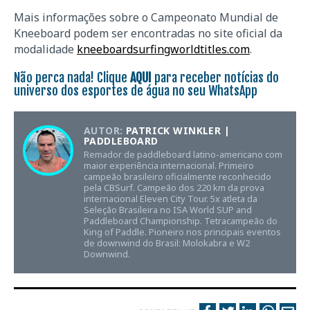
Mais informações sobre o Campeonato Mundial de
Kneeboard podem ser encontradas no site oficial da
modalidade
kneeboardsurfingworldtitles.com
.
Não perca nada! Clique
AQUI
para receber notícias do
universo dos esportes de água no seu WhatsApp
AUTOR:
PATRICK WINKLER |
PADDLEBOARD
Remador de paddleboard latino-americano com
maior experiência internacional. Primeiro
campeão brasileiro oficialmente reconhecido
pela CBSurf. Campeão dos 220 km da prova
internacional Eleven City Tour. 5x atleta da
Seleção Brasileira no ISA World SUP and
Paddleboard Championship. Tetracampeão do
King of Paddle. Pioneiro nos principais eventos
de downwind do Brasil: Molokabra e W2
Downwind.