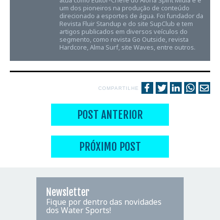
atua como Editor-Chefe do Aloha Spirit Mídia e é
um dos pioneiros na produção de conteúdo
direcionado a esportes de água. Foi fundador da
Revista Fluir Standup e do site SupClub e tem
artigos publicados em diversos veículos do
segmento, como revista Go Outside, revista
Hardcore, Alma Surf, site Waves, entre outros.
COMPARTILHE
POST ANTERIOR
PRÓXIMO POST
Newsletter
Fique por dentro das novidades
dos Water Sports!