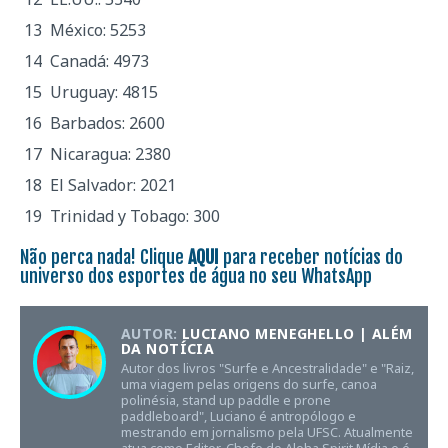
México: 5253
Canadá: 4973
Uruguay: 4815
Barbados: 2600
Nicaragua: 2380
El Salvador: 2021
Trinidad y Tobago: 300
Não perca nada! Clique
AQUI
para receber notícias do
universo dos esportes de água no seu WhatsApp
AUTOR:
LUCIANO MENEGHELLO | ALÉM
DA NOTÍCIA
Autor dos livros "Surfe e Ancestralidade" e "Raiz,
uma viagem pelas origens do surfe, canoa
polinésia, stand up paddle e prone
paddleboard", Luciano é antropólogo e
mestrando em jornalismo pela UFSC. Atualmente