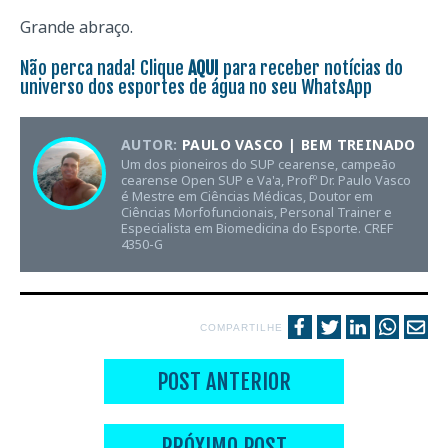
Grande abraço.
Não perca nada! Clique
AQUI
para receber notícias do
universo dos esportes de água no seu WhatsApp
AUTOR:
PAULO VASCO | BEM TREINADO
Um dos pioneiros do SUP cearense, campeão
cearense Open SUP e Va'a, Profº Dr. Paulo Vasco
é Mestre em Ciências Médicas, Doutor em
Ciências Morfofuncionais, Personal Trainer e
Especialista em Biomedicina do Esporte. CREF
4350-G
COMPARTILHE
POST ANTERIOR
PRÓXIMO POST