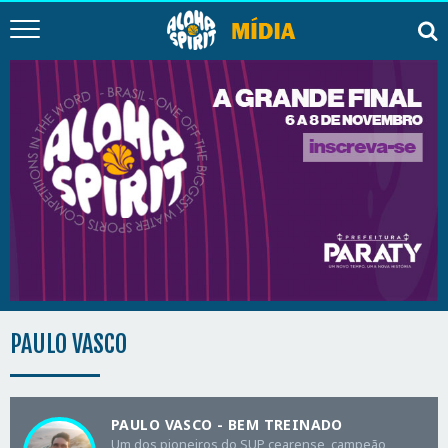
PAULO VASCO
PAULO VASCO - BEM TREINADO
Um dos pioneiros do SUP cearense, campeão