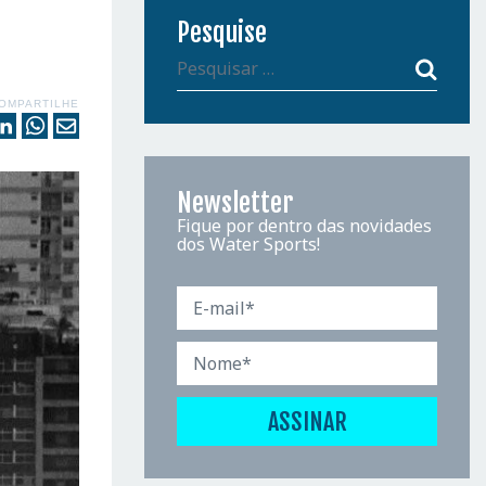
Pesquise
OMPARTILHE
Newsletter
Fique por dentro das novidades
dos Water Sports!