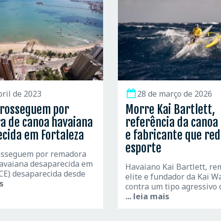
bril de 2023
28 de março de 2026
prosseguem por
Morre Kai Bartlett,
a de canoa havaiana
referência da canoa
cida em Fortaleza
e fabricante que red
esporte
osseguem por remadora
avaiana desaparecida em
Havaiano Kai Bartlett, re
(CE) desaparecida desde
elite e fundador da Kai Wa
is
contra um tipo agressivo 
... leia mais