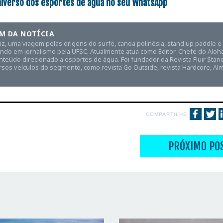
niverso dos esportes de água no seu WhatsApp
M DA NOTÍCIA
aiz, uma viagem pelas origens do surfe, canoa polinésia, stand up paddle 
ndo em jornalismo pela UFSC. Atualmente atua como Editor-Chefe do Aloha 
teúdo direcionado a esportes de água. Foi fundador da Revista Fluir Stan
rsos veículos do segmento, como revista Go Outside, revista Hardcore, Alm
COMPARTILHE
PRÓXIMO PO