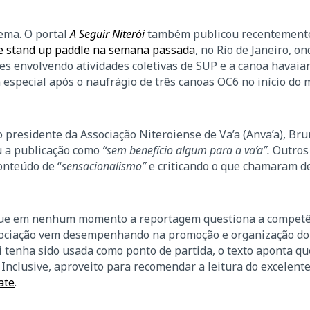
tema. O portal
A Seguir Niterói
também publicou recentement
de stand up paddle na semana passada
, no Rio de Janeiro, o
s envolvendo atividades coletivas de SUP e a canoa havaia
 especial após o naufrágio de três canoas OC6 no início do
o presidente da Associação Niteroiense de Va’a (Anva’a), Br
u a publicação como
“sem benefício algum para a va’a”.
Outros
onteúdo de “
sensacionalismo”
e criticando o que chamaram d
que em nenhum momento a reportagem questiona a competê
ssociação vem desempenhando na promoção e organização do
i tenha sido usada como ponto de partida, o texto aponta qu
Inclusive, aproveito para recomendar a leitura do excelent
ate
.