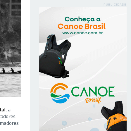
PUBLICIDADE
tal
, a
tadores
remadores