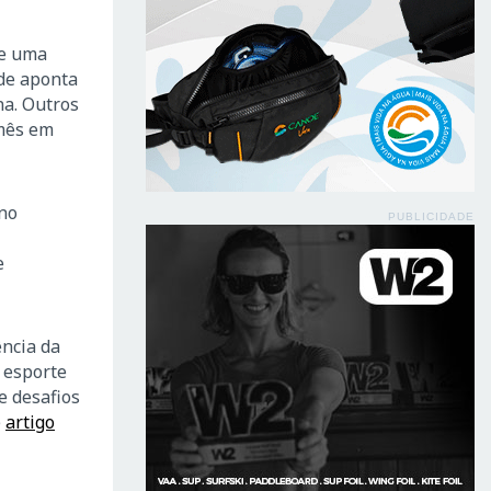
e uma
nde aponta
na. Outros
 mês em
uno
PUBLICIDADE
e
ncia da
 esporte
e desafios
e
artigo