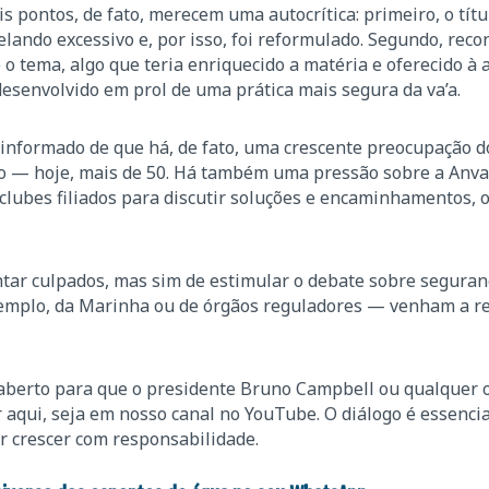
s pontos, de fato, merecem uma autocrítica: primeiro, o títu
elando excessivo e, por isso, foi reformulado. Segundo, rec
 o tema, algo que teria enriquecido a matéria e oferecido à 
desenvolvido em prol de uma prática mais segura da va’a.
 informado de que há, de fato, uma crescente preocupação d
o — hoje, mais de 50. Há também uma pressão sobre a Anva’
clubes filiados para discutir soluções e encaminhamentos, o
tar culpados, mas sim de estimular o debate sobre seguran
emplo, da Marinha ou de órgãos reguladores — venham a re
á aberto para que o presidente Bruno Campbell ou qualquer 
 aqui, seja em nosso canal no YouTube. O diálogo é essencia
r crescer com responsabilidade.