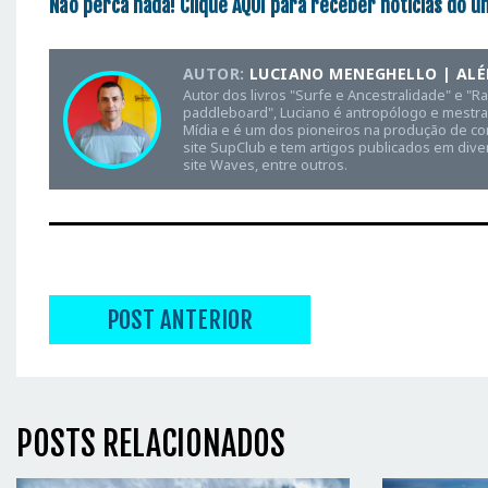
Não perca nada! Clique
AQUI
para receber notícias do u
AUTOR:
LUCIANO MENEGHELLO | ALÉ
Autor dos livros "Surfe e Ancestralidade" e "R
paddleboard", Luciano é antropólogo e mestra
Mídia e é um dos pioneiros na produção de con
site SupClub e tem artigos publicados em dive
site Waves, entre outros.
POST ANTERIOR
POSTS RELACIONADOS