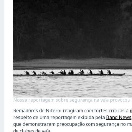
Nossa reportagem sobre segurança na va’a provocou fo
Remadores de Niterói reagiram com fortes críticas à
m
respeito de uma reportagem exibida pela
Band News
que demonstraram preocupação com segurança no mar,
de clubes de va’a.