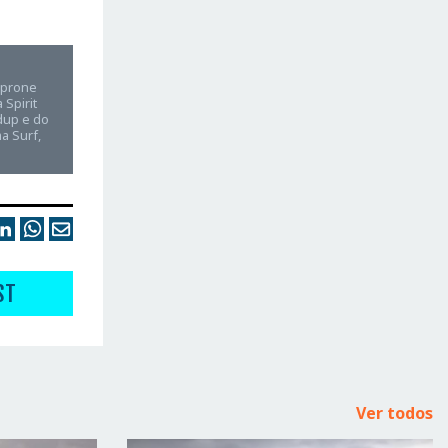
e prone
Spirit
dup e do
a Surf,
ST
Ver todos