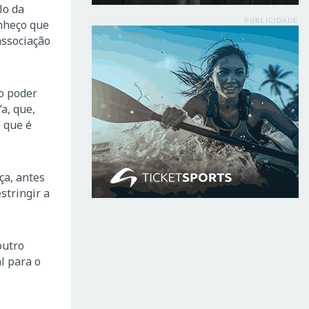
lo da
PUBLICIDADE
onheço que
associação
o poder
a, que,
 que é
ça, antes
stringir a
outro
l para o