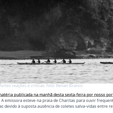
rtes reações e críticas. Foto: Renan Branco
atéria publicada na manhã desta sexta-feira por nosso por
. A emissora esteve na praia de Charitas para ouvir frequen
 devido à suposta ausência de coletes salva-vidas entre 