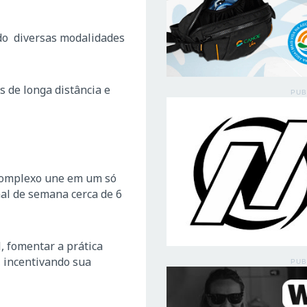
ndo diversas modalidades
 de longa distância e
PUB
O complexo une em um só
nal de semana cerca de 6
, fomentar a prática
, incentivando sua
PUB