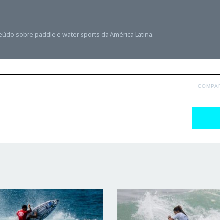
teúdo sobre paddle e water sports da América Latina.
COMPA