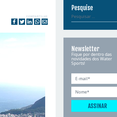
Pesquise
COMPARTILHE
Newsletter
Fique por dentro das
novidades dos Water
Sports!