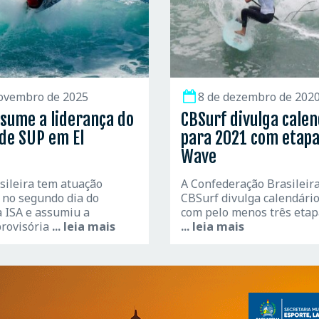
ovembro de 2025
8 de dezembro de 202
ssume a liderança do
CBSurf divulga calen
de SUP em El
para 2021 com etapa
Wave
sileira tem atuação
A Confederação Brasileira
no segundo dia do
CBSurf divulga calendári
 ISA e assumiu a
com pelo menos três eta
provisória
... leia mais
... leia mais