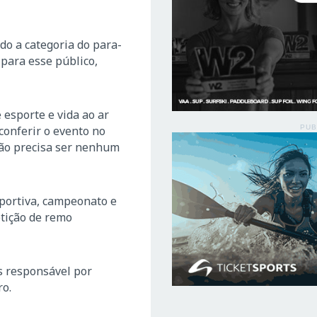
do a categoria do para-
para esse público,
 esporte e vida ao ar
conferir o evento no
PUB
 não precisa ser nenhum
sportiva, campeonato e
etição de remo
s responsável por
ro.