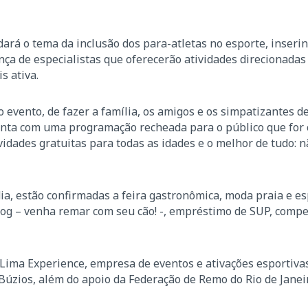
ará o tema da inclusão dos para-atletas no esporte, inserin
a de especialistas que oferecerão atividades direcionadas 
s ativa.
vento, de fazer a família, os amigos e os simpatizantes de
 conta com uma programação recheada para o público que for 
vidades gratuitas para todas as idades e o melhor de tudo:
ia, estão confirmadas a feira gastronômica, moda praia e e
Dog – venha remar com seu cão! -, empréstimo de SUP, comp
 Lima Experience, empresa de eventos e ativações esportiva
e Búzios, além do apoio da Federação de Remo do Rio de Janei