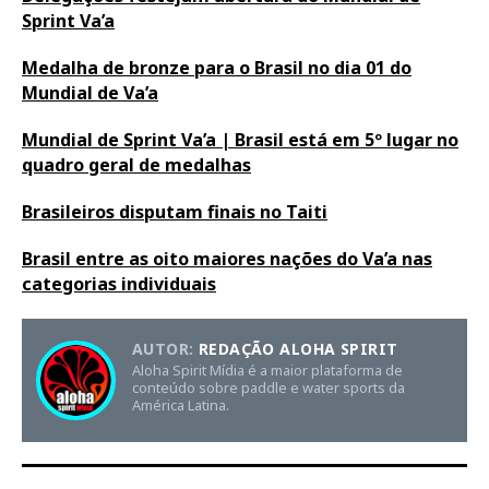
Sprint Va’a
Medalha de bronze para o Brasil no dia 01 do
Mundial de Va’a
Mundial de Sprint Va’a | Brasil está em 5º lugar no
quadro geral de medalhas
Brasileiros disputam finais no Taiti
Brasil entre as oito maiores nações do Va’a nas
categorias individuais
AUTOR:
REDAÇÃO ALOHA SPIRIT
Aloha Spirit Mídia é a maior plataforma de
conteúdo sobre paddle e water sports da
América Latina.