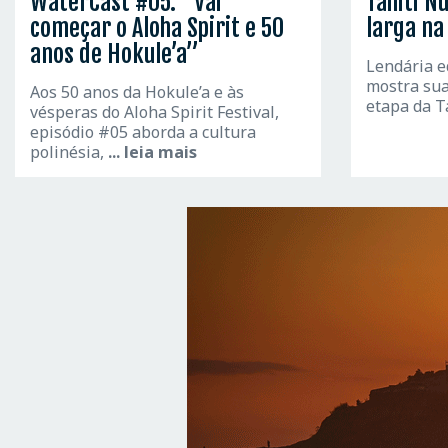
WaterCast #05: “Vai
Tahiti Nu
começar o Aloha Spirit e 50
larga na
anos de Hokule’a”
Lendária eq
mostra sua
Aos 50 anos da Hokule’a e às
etapa da T
vésperas do Aloha Spirit Festival,
episódio #05 aborda a cultura
polinésia,
... leia mais