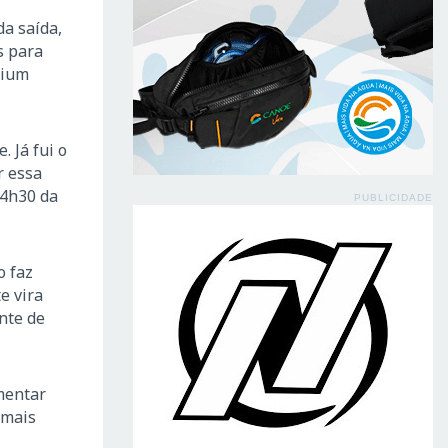
da saída,
s para
dium
 Já fui o
r essa
 4h30 da
PUBLICIDADE
o faz
e vira
nte de
mentar
 mais