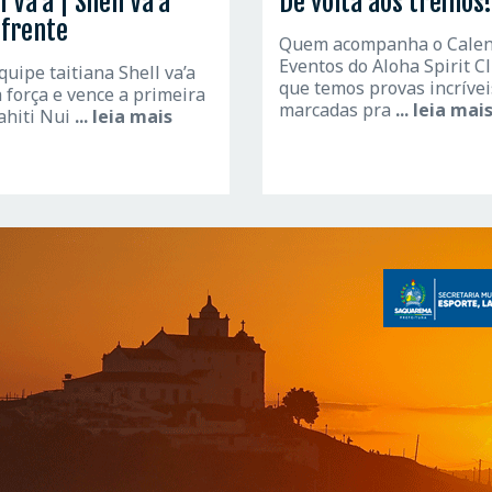
i Va’a | Shell Va’a
De volta aos treinos!
 frente
Quem acompanha o Calen
Eventos do Aloha Spirit C
uipe taitiana Shell va’a
que temos provas incrívei
 força e vence a primeira
marcadas pra
... leia mai
ahiti Nui
... leia mais