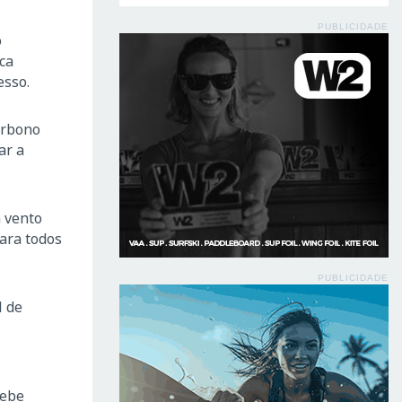
PUBLICIDADE
o
ca
esso.
arbono
ar a
a vento
ara todos
PUBLICIDADE
l de
cebe