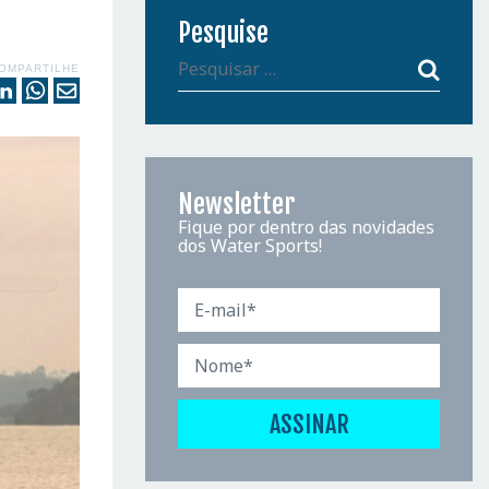
Pesquise
OMPARTILHE
Newsletter
Fique por dentro das novidades
dos Water Sports!