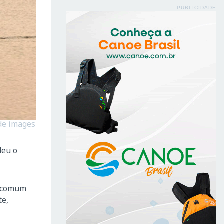
PUBLICIDADE
 de images
deu o
o comum
te,