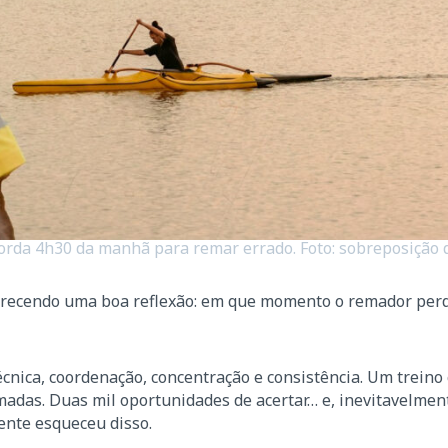
orda 4h30 da manhã para remar errado. Foto: sobreposição
recendo uma boa reflexão: em que momento o remador per
técnica, coordenação, concentração e consistência. Um trein
adas. Duas mil oportunidades de acertar… e, inevitavelmen
ente esqueceu disso.