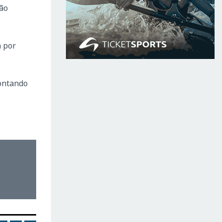
ção
a por
ontando