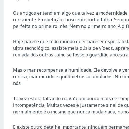
Os antigos entendiam algo que talvez a modernidade 
consciente. E repetição consciente inclui falha. Sem
perfeita no primeiro mês. Nem no primeiro ano. A dif
Hoje parece que todo mundo quer parecer especialis
ultra tecnológico, assiste meia dúzia de vídeos, apren
remada dos outros como se fosse o guardião ancestral 
Mas o mar recompensa a humildade. Ele devolve a ver
contra, mar mexido e quilômetros acumulados. No fim
nós.
Talvez esteja faltando na Va’a um pouco mais de com
incompetência. Muitas vezes é justamente sinal de qu
normalmente é o mesmo que nunca muda nada, nunca t
E existe outro detalhe importante: ninguém permane