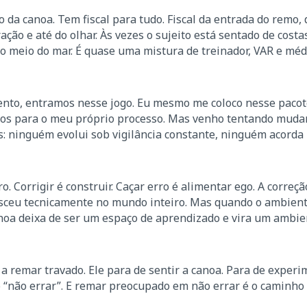
 da canoa. Tem fiscal para tudo. Fiscal da entrada do remo, 
ação e até do olhar. Às vezes o sujeito está sentado de costa
o meio do mar. É quase uma mistura de treinador, VAR e mé
nto, entramos nesse jogo. Eu mesmo me coloco nesse pacote.
enos para o meu próprio processo. Mas venho tentando muda
: ninguém evolui sob vigilância constante, ninguém acorda
. Corrigir é construir. Caçar erro é alimentar ego. A correçã
resceu tecnicamente no mundo inteiro. Mas quando o ambient
noa deixa de ser um espaço de aprendizado e vira um ambie
a remar travado. Ele para de sentir a canoa. Para de experi
o “não errar”. E remar preocupado em não errar é o caminho