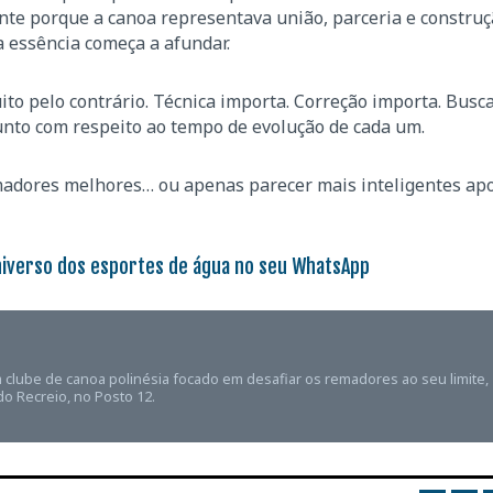
nte porque a canoa representava união, parceria e constru
a essência começa a afundar.
uito pelo contrário. Técnica importa. Correção importa. Busc
unto com respeito ao tempo de evolução de cada um.
madores melhores… ou apenas parecer mais inteligentes ap
niverso dos esportes de água no seu WhatsApp
 um clube de canoa polinésia focado em desafiar os remadores ao seu limite,
do Recreio, no Posto 12.