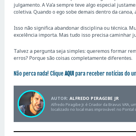
julgamento. A Va’a sempre teve algo especial justame
coletiva. Quando o ego sobe demais dentro da canoa, 
Isso não significa abandonar disciplina ou técnica. M
excelência importa. Mas tudo isso precisa caminhar j
Talvez a pergunta seja simples: queremos formar re
erros? Porque são coisas completamente diferentes.
Não perca nada! Clique
AQUI
para receber notícias do u
AUTOR:
ALFREDO PIRAGIBE JR
Alfredo Piragibe Jr. é Criador da Bravus VA’A,
localizado no local mais improvável: no Pontal 