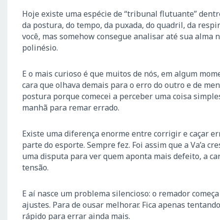
Hoje existe uma espécie de “tribunal flutuante” dentro
da postura, do tempo, da puxada, do quadril, da respir
você, mas somehow consegue analisar até sua alma n
polinésio.
E o mais curioso é que muitos de nós, em algum mome
cara que olhava demais para o erro do outro e de m
postura porque comecei a perceber uma coisa simples
manhã para remar errado.
Existe uma diferença enorme entre corrigir e caçar erro
parte do esporte. Sempre fez. Foi assim que a Va’a c
uma disputa para ver quem aponta mais defeito, a ca
tensão.
E aí nasce um problema silencioso: o remador começa 
ajustes. Para de ousar melhorar. Fica apenas tentand
rápido para errar ainda mais.