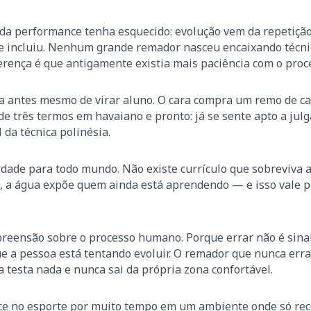
da performance tenha esquecido: evolução vem da repetiçã
pre incluiu. Nenhum grande remador nasceu encaixando técni
erença é que antigamente existia mais paciência com o proc
ta antes mesmo de virar aluno. O cara compra um remo de c
de três termos em havaiano e pronto: já se sente apto a julg
da técnica polinésia.
dade para todo mundo. Não existe currículo que sobreviva 
, a água expõe quem ainda está aprendendo — e isso vale p
preensão sobre o processo humano. Porque errar não é sina
e a pessoa está tentando evoluir. O remador que nunca erra
esta nada e nunca sai da própria zona confortável.
ce no esporte por muito tempo em um ambiente onde só re