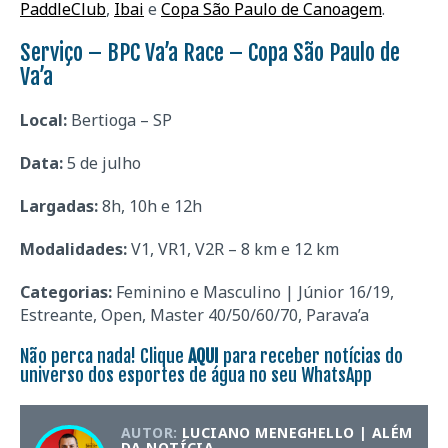
PaddleClub
,
Ibai
e
Copa São Paulo de Canoagem
.
Serviço – BPC Va’a Race – Copa São Paulo de
Va’a
Local:
Bertioga – SP
Data:
5 de julho
Largadas:
8h, 10h e 12h
Modalidades:
V1, VR1, V2R – 8 km e 12 km
Categorias:
Feminino e Masculino | Júnior 16/19,
Estreante, Open, Master 40/50/60/70, Parava’a
Não perca nada! Clique
AQUI
para receber notícias do
universo dos esportes de água no seu WhatsApp
AUTOR:
LUCIANO MENEGHELLO | ALÉM
DA NOTÍCIA