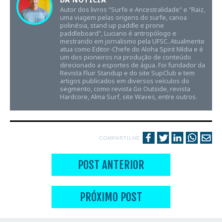
Autor dos livros "Surfe e Ancestralidade" e "Raiz,
uma viagem pelas origens do surfe, canoa
polinésia, stand up paddle e prone
paddleboard", Luciano é antropólogo e
mestrando em jornalismo pela UFSC. Atualmente
atua como Editor-Chefe do Aloha Spirit Mídia e é
um dos pioneiros na produção de conteúdo
direcionado a esportes de água. Foi fundador da
Revista Fluir Standup e do site SupClub e tem
artigos publicados em diversos veículos do
segmento, como revista Go Outside, revista
Hardcore, Alma Surf, site Waves, entre outros.
COMPARTILHE
POST ANTERIOR
PRÓXIMO POST