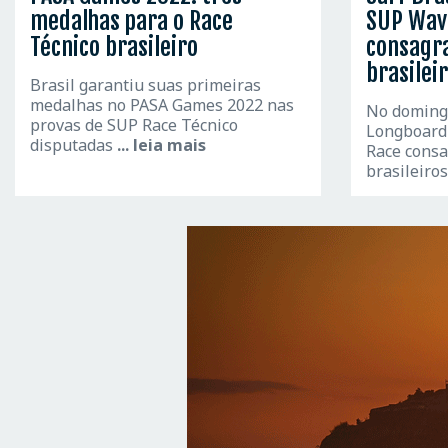
medalhas para o Race
SUP Wav
Técnico brasileiro
consagra
brasilei
Brasil garantiu suas primeiras
medalhas no PASA Games 2022 nas
No domingo
provas de SUP Race Técnico
Longboard
disputadas
... leia mais
Race cons
brasileiro