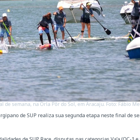
al de semana, na Orla Pôr do Sol, em Aracaju. Foto: Fábio M
 sergipano de SUP realiza sua segunda etapa neste final de 
idades de SUP Race, disputas nas categorias Va’a (OC-1 e 