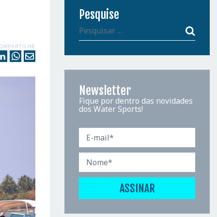
Pesquise
OMPARTILHE
Newsletter
Fique por dentro das novidades
dos Water Sports!