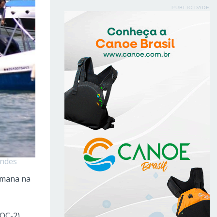
PUBLICIDADE
endes
semana na
OC-2),