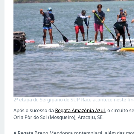
2ª etapa do Sergipano de SUP Race acontece neste fin
Após o sucesso da
Regata Amazônia Azul
, o circuito
Orla Pôr do Sol (Mosqueiro), Aracaju, SE.
A Regata Breno Mendonça contemplará, além das modal