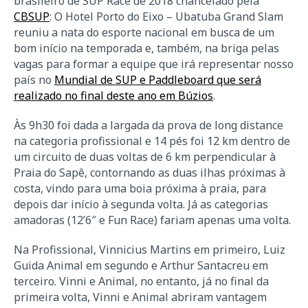
brasileiro de SUP Race de 2018 chancelado pela
CBSUP
: O Hotel Porto do Eixo – Ubatuba Grand Slam
reuniu a nata do esporte nacional em busca de um
bom início na temporada e, também, na briga pelas
vagas para formar a equipe que irá representar nosso
país no
Mundial de SUP e Paddleboard que será
realizado no final deste ano em Búzios
.
Às 9h30 foi dada a largada da prova de long distance
na categoria profissional e 14 pés foi 12 km dentro de
um circuito de duas voltas de 6 km perpendicular à
Praia do Sapê, contornando as duas ilhas próximas à
costa, vindo para uma boia próxima à praia, para
depois dar início à segunda volta. Já as categorias
amadoras (12’6″ e Fun Race) fariam apenas uma volta.
Na Profissional, Vinnicius Martins em primeiro, Luiz
Guida Animal em segundo e Arthur Santacreu em
terceiro. Vinni e Animal, no entanto, já no final da
primeira volta, Vinni e Animal abriram vantagem