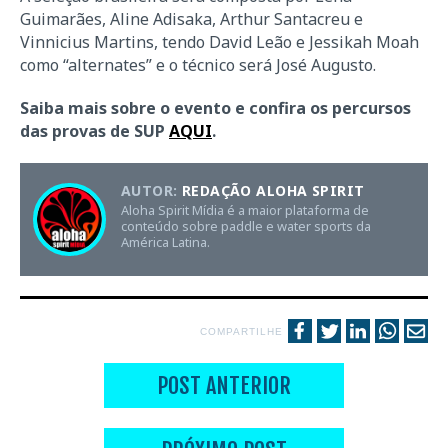
Guimarães, Aline Adisaka, Arthur Santacreu e
Vinnicius Martins, tendo David Leão e Jessikah Moah
como “alternates” e o técnico será José Augusto.
Saiba mais sobre o evento e confira os percursos
das provas de SUP
AQUI
.
AUTOR:
REDAÇÃO ALOHA SPIRIT
Aloha Spirit Mídia é a maior plataforma de
conteúdo sobre paddle e water sports da
América Latina.
COMPARTILHE
POST ANTERIOR