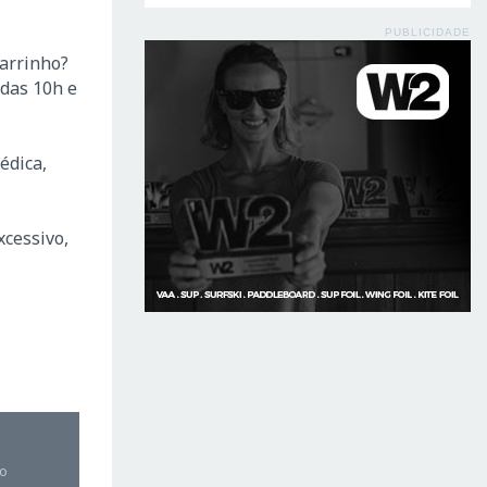
PUBLICIDADE
arrinho?
 das 10h e
édica,
xcessivo,
mo