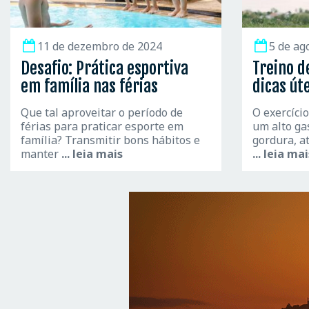
11 de dezembro de 2024
5 de ag
Desafio: Prática esportiva
Treino d
em família nas férias
dicas út
Que tal aproveitar o período de
O exercíci
férias para praticar esporte em
um alto ga
família? Transmitir bons hábitos e
gordura, a
manter
... leia mais
... leia ma