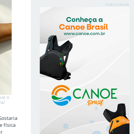
PUBLICIDADE
ue o
va/
Gostaria
 física
er