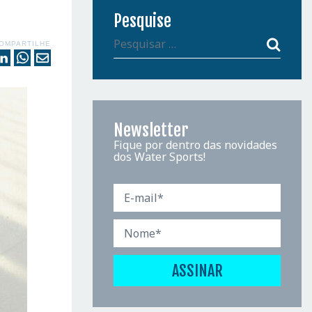
Pesquise
OMPARTILHE
Newsletter
Fique por dentro das novidades
dos Water Sports!