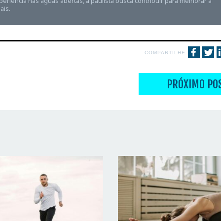
riência nas águas abertas, a paulista busca contribuir para melhorar a
ais.
COMPARTILHE
PRÓXIMO PO