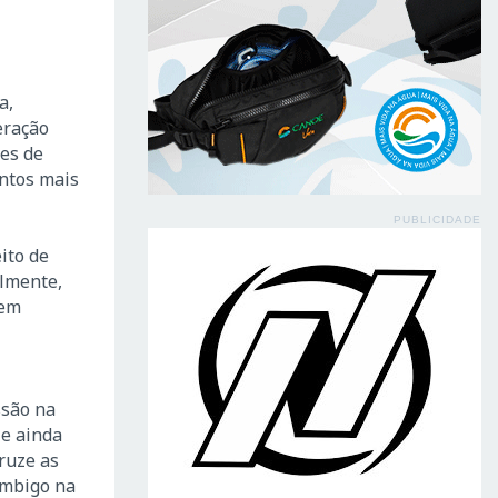
a,
eração
les de
entos mais
PUBLICIDADE
ito de
almente,
rem
ssão na
 e ainda
ruze as
umbigo na