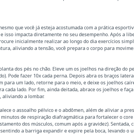
 mesmo que você já esteja acostumada com a prática esportiv
e isso impacta diretamente no seu desempenho. Após a lib
rocure inicialmente realizar ao longo do dia exercícios simp
tura, aliviando a tensão, você prepara o corpo para movim
planta dos pés no chão. Eleve um os joelhos na direção do pe
do). Pode fazer 10x cada perna. Depois abra os braços later
em para um lado, retorne para o meio, e deixe os joelhos caí
 cada lado. Por fim, ainda deitada, abrace os joelhos e faça
 aliviando a lombar.
talece o assoalho pélvico e o abdômen, além de aliviar a pre
 minutos de respiração diafragmática para fortalecer o core
stamento dos músculos, comum após a gravidez). Sentada, c
 sentindo a barriga expandir e expire pela boca, levando o 