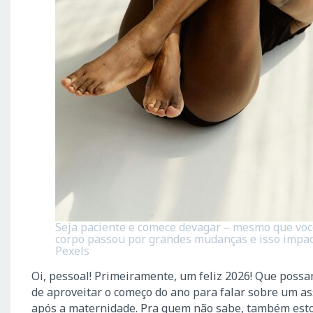
Seja paciente e comece devagar – mesmo que você
corpo passou por grandes mudanças e isso impac
Pexels
Oi, pessoal! Primeiramente, um feliz 2026! Que poss
de aproveitar o começo do ano para falar sobre um as
após a maternidade. Pra quem não sabe, também estou 