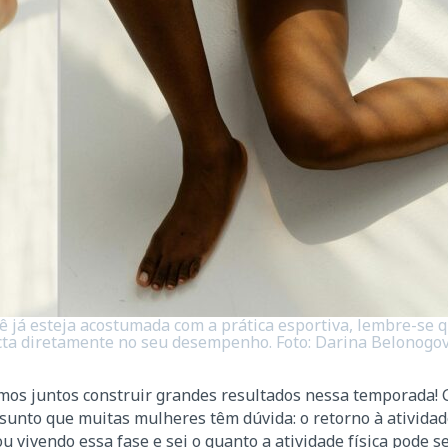
 já esteja acostumada com a prática esportiva, lembre-se q
ta diretamente no seu desempenho. Foto: Darina Belonogo
amos juntos construir grandes resultados nessa temporada! 
sunto que muitas mulheres têm dúvida: o retorno à atividade
vivendo essa fase e sei o quanto a atividade física pode s