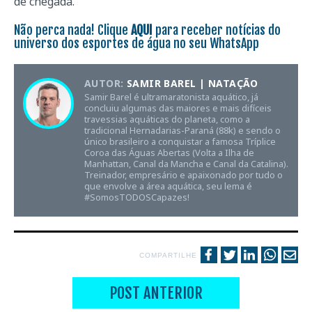
de chegada.
Não perca nada! Clique
AQUI
para receber notícias do
universo dos esportes de água no seu WhatsApp
AUTOR:
SAMIR BAREL | NATAÇÃO
Samir Barel é ultramaratonista aquático, já
concluiu algumas das maiores e mais difíceis
travessias aquáticas do planeta, como a
tradicional Hernadarias-Paraná (88k) e sendo o
único brasileiro a conquistar a famosa Tríplice
Coroa das Águas Abertas (Volta a Ilha de
Manhattan, Canal da Mancha e Canal da Catalina).
Treinador, empresário e apaixonado por tudo o
que envolve a área aquática, seu lema é
#SomosTODOSCapazes!
COMPARTILHE
POST ANTERIOR