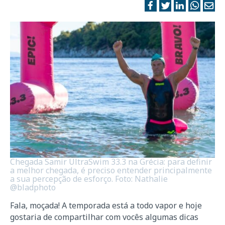
Chegada Samir UltraSwim 33.3 na Grécia: para definir
a melhor chegada, é preciso entender principalmente
a sua percepção de esforço. Foto: Nathalie
@bladphoto
Fala, moçada! A temporada está a todo vapor e hoje
gostaria de compartilhar com vocês algumas dicas