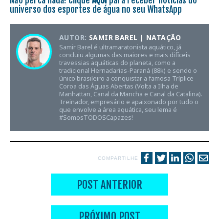
Não perca nada! Clique
AQUI
para receber notícias do
universo dos esportes de água no seu WhatsApp
AUTOR:
SAMIR BAREL | NATAÇÃO
Samir Barel é ultramaratonista aquático, já
concluiu algumas das maiores e mais difíceis
travessias aquáticas do planeta, como a
tradicional Hernadarias-Paraná (88k) e sendo o
único brasileiro a conquistar a famosa Tríplice
Coroa das Águas Abertas (Volta a Ilha de
Manhattan, Canal da Mancha e Canal da Catalina).
Treinador, empresário e apaixonado por tudo o
que envolve a área aquática, seu lema é
#SomosTODOSCapazes!
COMPARTILHE
POST ANTERIOR
PRÓXIMO POST