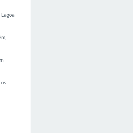
a Lagoa
ém,
um
 os