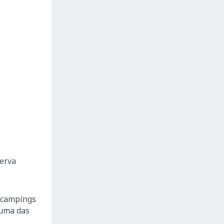
serva
e campings
 uma das