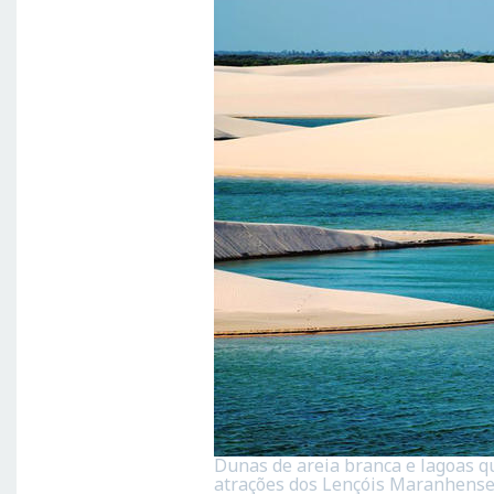
Dunas de areia branca e lagoas q
atrações dos Lençóis Maranhense