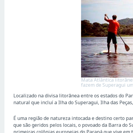
Mata Atlântica litorân
fazem de Superagui um 
Localizado na divisa litorânea entre os estados do P
natural que incluí a Ilha do Superagui, Ilha das Peças,
É uma região de natureza intocada e destino certo p
que são geridos pelos locais, o povoado da Barra d
primeiras colônias europeias do Paraná que vive em 