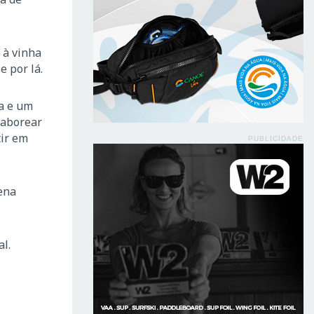
 à vinha
 por lá.
ta e um
saborear
tir em
PUBLICIDADE
ena
l.