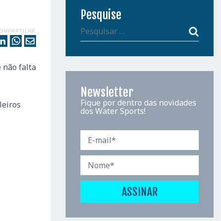
Pesquise
OMPARTILHE
 não falta
Newsletter
Fique por dentro das novidades
leiros
dos Water Sports!