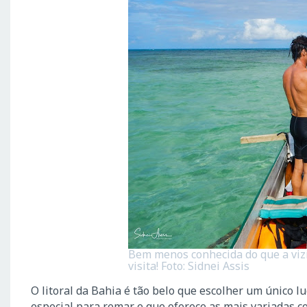
Bem menos conhecida do que a viz
visita! Foto: Sidnei Assis
O litoral da Bahia é tão belo que escolher um único 
especial para remar e que oferece as mais variadas c