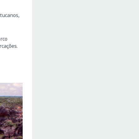
 tucanos,
arco
rcações.