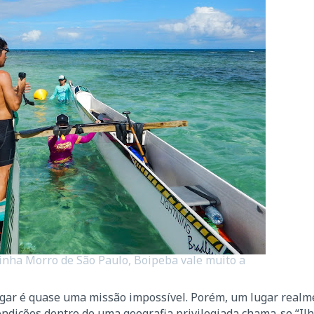
inha Morro de São Paulo, Boipeba vale muito a
lugar é quase uma missão impossível. Porém, um lugar real
ondições dentro de uma geografia privilegiada chama-se “Il