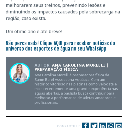
melhorarem seus treinos, prevenindo lesões e
diminuindo os impactos causados pela sobrecarga na
região, caso exista.
Um ótimo ano e até breve!
Não perca nada! Clique
AQUI
para receber notícias do
universo dos esportes de água no seu WhatsApp
AUTOR:
ANA CAROLINA MORELLI |
PREPARAÇÃO FÍSICA
Ana Carolina Morelli é preparadora física da
Samir Barel Assessoria Aquática. Com um
histórico vitorioso nas piscinas como velocista e
mais recentemente uma grande experiência nas
águas abertas, a paulista busca contribuir para
melhorar a performance de atletas amadores e
profissionais.
COMPARTILHE