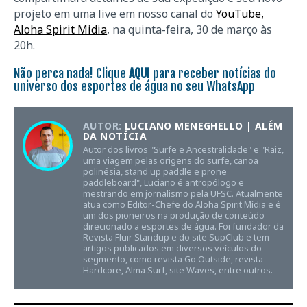
projeto em uma live em nosso canal do
YouTube,
Aloha Spirit Midia
, na quinta-feira, 30 de março às
20h.
Não perca nada! Clique
AQUI
para receber notícias do
universo dos esportes de água no seu WhatsApp
AUTOR:
LUCIANO MENEGHELLO | ALÉM
DA NOTÍCIA
Autor dos livros "Surfe e Ancestralidade" e "Raiz,
uma viagem pelas origens do surfe, canoa
polinésia, stand up paddle e prone
paddleboard", Luciano é antropólogo e
mestrando em jornalismo pela UFSC. Atualmente
atua como Editor-Chefe do Aloha Spirit Mídia e é
um dos pioneiros na produção de conteúdo
direcionado a esportes de água. Foi fundador da
Revista Fluir Standup e do site SupClub e tem
artigos publicados em diversos veículos do
segmento, como revista Go Outside, revista
Hardcore, Alma Surf, site Waves, entre outros.