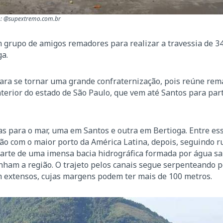
o: @supextremo.com.br
grupo de amigos remadores para realizar a travessia de 3
ga.
 para se tornar uma grande confraternização, pois reúne re
nterior do estado de São Paulo, que vem até Santos para part
das para o mar, uma em Santos e outra em Bertioga. Entre es
ção com o maior porto da América Latina, depois, seguindo r
arte de uma imensa bacia hidrográfica formada por água sa
nham a região. O trajeto pelos canais segue serpenteando p
 extensos, cujas margens podem ter mais de 100 metros.