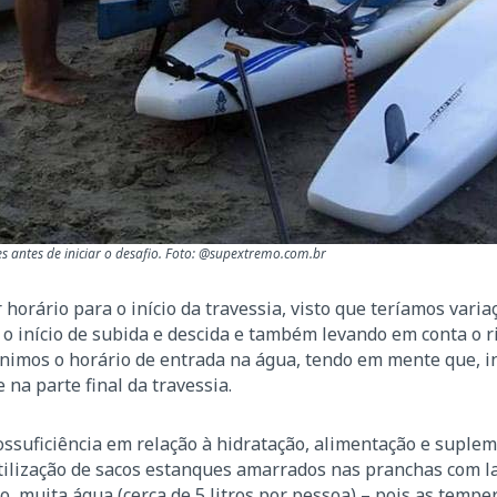
s antes de iniciar o desafio. Foto: @supextremo.com.br
 horário para o início da travessia, visto que teríamos vari
 o início de subida e descida e também levando em conta o 
nimos o horário de entrada na água, tendo em mente que, i
na parte final da travessia.
ossuficiência em relação à hidratação, alimentação e suple
 utilização de sacos estanques amarrados nas pranchas com l
aro, muita água (cerca de 5 litros por pessoa) – pois as tempe