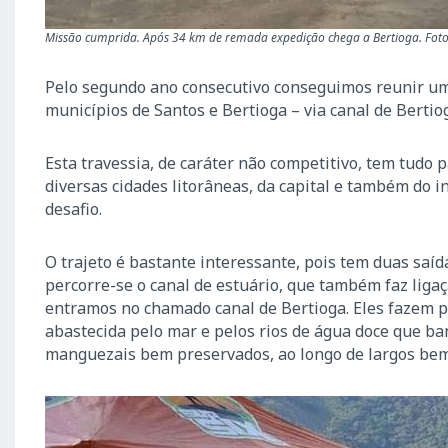
Missão cumprida. Após 34 km de remada expedição chega a Bertioga. Fot
Pelo segundo ano consecutivo conseguimos reunir um 
municípios de Santos e Bertioga – via canal de Bertio
Esta travessia, de caráter não competitivo, tem tudo
diversas cidades litorâneas, da capital e também do i
desafio.
O trajeto é bastante interessante, pois tem duas saí
percorre-se o canal de estuário, que também faz liga
entramos no chamado canal de Bertioga. Eles fazem p
abastecida pelo mar e pelos rios de água doce que ba
manguezais bem preservados, ao longo de largos bem