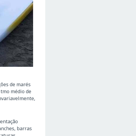
ações de marés
ritmo médio de
nvariavelmente,
mentação
anches, barras
raturas