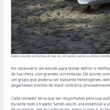
Galera reunida na barraca da Sup Six, em Santos, acerta os últimos detalhe
Foi necessário um estudo para tentar definir o melhor
de lua cheia, com grandes correntezas. De acordo com
um grupo que poderia ser bastante heterogêneo, defi
pegaríamos trechos de maré contrária, provavelmente 
Cada remador teria que ser responsável pela sua aut
durante todo o trajeto. Sendo assim, era essencial a
de proteínas, gel de carboidrato, entre outros e, é cl