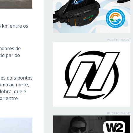
4 km entre os
PUBLICIDADE
madores de
icipar do
ses dois pontos
umo ao norte,
lobra, que é
or entre
PUBLICIDADE