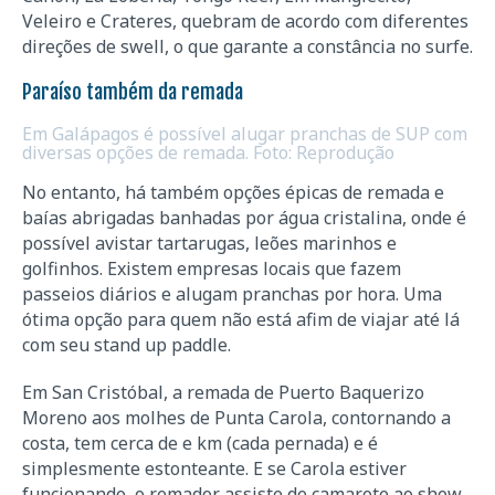
Veleiro e Crateres, quebram de acordo com diferentes
direções de swell, o que garante a constância no surfe.
Paraíso também da remada
Em Galápagos é possível alugar pranchas de SUP com
diversas opções de remada. Foto: Reprodução
No entanto, há também opções épicas de remada e
baías abrigadas banhadas por água cristalina, onde é
possível avistar tartarugas, leões marinhos e
golfinhos. Existem empresas locais que fazem
passeios diários e alugam pranchas por hora. Uma
ótima opção para quem não está afim de viajar até lá
com seu stand up paddle.
Em San Cristóbal, a remada de Puerto Baquerizo
Moreno aos molhes de Punta Carola, contornando a
costa, tem cerca de e km (cada pernada) e é
simplesmente estonteante. E se Carola estiver
funcionando, o remador assiste de camarote ao show