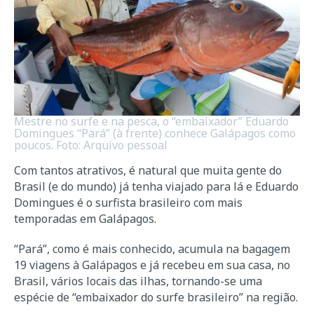
Mestre no surfe e na pesca, o “embaixador” Eduardo
Domingues “Pará” (à frente) conhece Galápagos como
poucos. Foto: Arquivo pessoal
Com tantos atrativos, é natural que muita gente do
Brasil (e do mundo) já tenha viajado para lá e Eduardo
Domingues é o surfista brasileiro com mais
temporadas em Galápagos.
“Pará”, como é mais conhecido, acumula na bagagem
19 viagens à Galápagos e já recebeu em sua casa, no
Brasil, vários locais das ilhas, tornando-se uma
espécie de “embaixador do surfe brasileiro” na região.