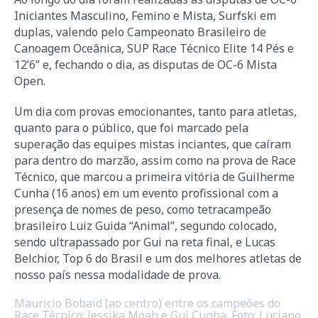
Iniciantes Masculino, Femino e Mista, Surfski em
duplas, valendo pelo Campeonato Brasileiro de
Canoagem Oceânica, SUP Race Técnico Elite 14 Pés e
12’6” e, fechando o dia, as disputas de OC-6 Mista
Open.
Um dia com provas emocionantes, tanto para atletas,
quanto para o público, que foi marcado pela
superação das equipes mistas inciantes, que caíram
para dentro do marzão, assim como na prova de Race
Técnico, que marcou a primeira vitória de Guilherme
Cunha (16 anos) em um evento profissional com a
presença de nomes de peso, como tetracampeão
brasileiro Luiz Guida “Animal”, segundo colocado,
sendo ultrapassado por Gui na reta final, e Lucas
Belchior, Top 6 do Brasil e um dos melhores atletas de
nosso país nessa modalidade de prova.
Mauricio Bobaid (ao centro) entre os campeões do
Race Técnico: Jessika Moah e Gui Cunha. Foto: Luciano