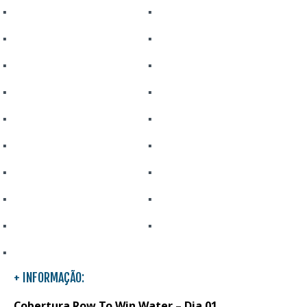
+ INFORMAÇÃO:
Cobertura Row To Win Water – Dia 01