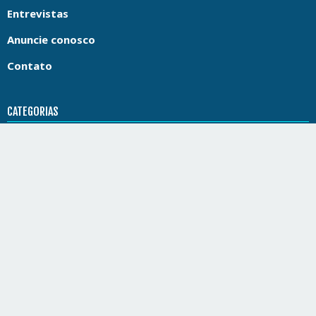
Entrevistas
Anuncie conosco
Contato
CATEGORIAS
Apneia
Natação Águas Abertas
Paddleboard
SUP
Canoagem Oceânica
Va’a
Water Sports