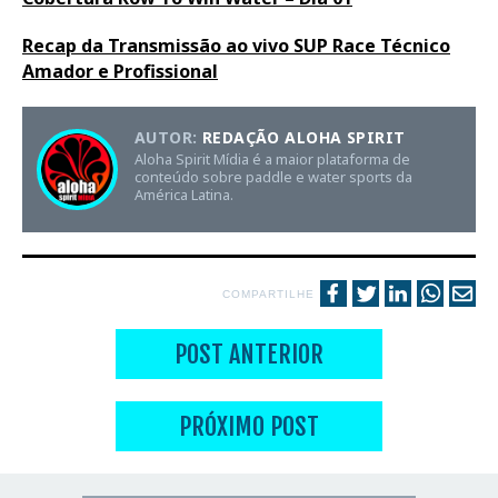
Recap da Transmissão ao vivo SUP Race Técnico
Amador e Profissional
AUTOR:
REDAÇÃO ALOHA SPIRIT
Aloha Spirit Mídia é a maior plataforma de
conteúdo sobre paddle e water sports da
América Latina.
COMPARTILHE
POST ANTERIOR
PRÓXIMO POST