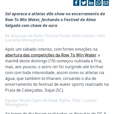
Sol aparece e atletas dão show no encerramento da
Row To Win Water,
fechando o Festival de Alma
Salgada com chave de ouro
As disputas de Race Técnico foram eletrizantes. Foto:
Luciano Meneghello
Após um sábado intenso, com fortes emoções na
abertura das competições da Row To Win Water
, a
manhã deste domingo (19) começou nublada e fria,
mas, aos poucos, o astro rei foi surgindo até brilhar
com com toda intensidade, assim como os atletas na
água, que também brilharam, coroando o dia de
encerramento do festival de water sports realizado na
Praia de Cabeçudas, Itajaí (SC).
Equipe Mista Open da Base Alpha. Foto: Luciano
Meneghello
Ao longo do dia foram realizadas as disputas de OC-6