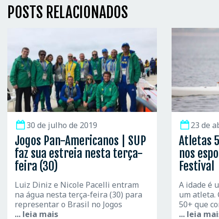
POSTS RELACIONADOS
30 de julho de 2019
23 de a
Jogos Pan-Americanos | SUP
Atletas 
faz sua estreia nesta terça-
nos espo
feira (30)
Festival
Luiz Diniz e Nicole Pacelli entram
A idade é u
na água nesta terça-feira (30) para
um atleta.
representar o Brasil no Jogos
50+ que co
... leia mais
... leia ma