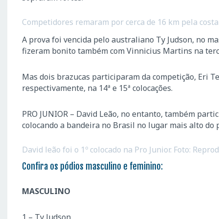
Competidores remaram por cerca de 16 km pela costa 
A prova foi vencida pelo australiano Ty Judson, no ma
fizeram bonito também com Vinnicius Martins na terce
Mas dois brazucas participaram da competição, Eri T
respectivamente, na 14ª e 15ª colocações.
PRO JUNIOR – David Leão, no entanto, também partici
colocando a bandeira no Brasil no lugar mais alto do 
David leão foi o 1º colocado na Pro Junior. Foto: Repro
Confira os pódios masculino e feminino:
MASCULINO
1 – Ty Judson