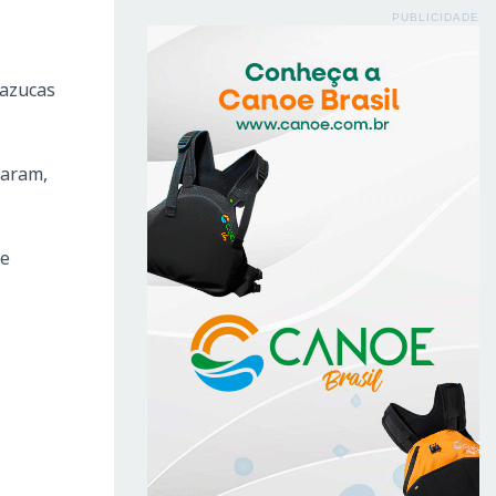
PUBLICIDADE
razucas
garam,
 e