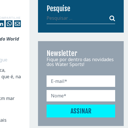
Pesquise
OMPARTILHE
 do World
Newsletter
Fique por dentro das novidades
ague
dos Water Sports!
ca,
 que é, na
 km mar
ais