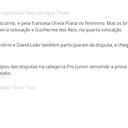
espanhola. Foto: Georgias Photo
sculino, e pela francesa Olivia Piana no feminino. Mas os b
ira colocação e Guilherme dos Reis, na quarta colocação.
enório e David Leão também participaram da disputa, e che
pou das disputas na categoria Pro Junior vencendo a prova
pódio.
dução / Euro Tour