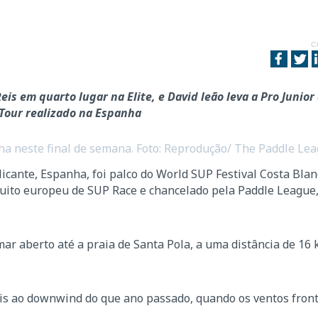
C
eis em quarto lugar na Elite, e David leão leva a Pro Junior
 Tour realizado na Espanha
nha neste final de semana. Foto: Reprodução/ The Paddle Le
icante, Espanha, foi palco do World SUP Festival Costa Blan
cuito europeu de SUP Race e chancelado pela Paddle League,
r aberto até a praia de Santa Pola, a uma distância de 16
is ao downwind do que ano passado, quando os ventos front