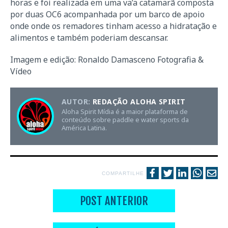
horas e foi realizada em uma va’a catamarã composta
por duas OC6 acompanhada por um barco de apoio
onde onde os remadores tinham acesso a hidratação e
alimentos e também poderiam descansar.
Imagem e edição: Ronaldo Damasceno Fotografia &
Vídeo
AUTOR:
REDAÇÃO ALOHA SPIRIT
Aloha Spirit Mídia é a maior plataforma de
conteúdo sobre paddle e water sports da
América Latina.
COMPARTILHE
POST ANTERIOR