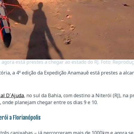
 agora está prestes a chegar ao estado do RJ. Foto: Reprodu
tória, a 4ª edição da Expedição Anamauê está prestes a alca
ial D´Ajuda
, no sul da Bahia, com destino a Niterói (RJ), na p
 onde planejam chegar entre os dias 9 e 10.
rói a Florianópolis
 três capixabas – já percorreram mais de 1000km e agora se