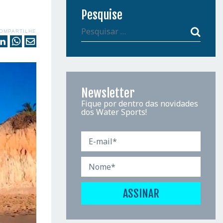
Pesquise
OMPARTILHE
Newsletter
Fique por dentro das novidades
dos Water Sports!