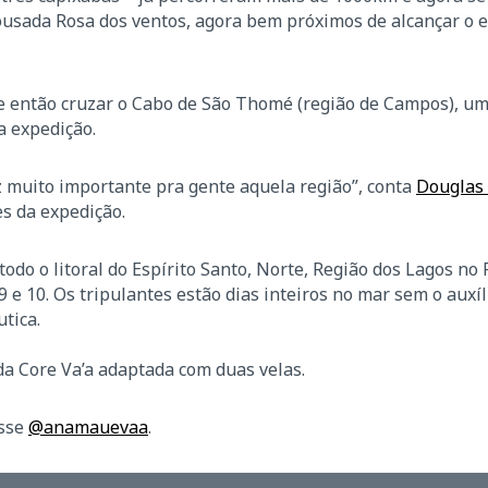
usada Rosa dos ventos, agora bem próximos de alcançar o e
 e então cruzar o Cabo de São Thomé (região de Campos), u
a expedição.
z muito importante pra gente aquela região”, conta
Douglas
s da expedição.
 todo o litoral do Espírito Santo, Norte, Região dos Lagos no 
9 e 10. Os tripulantes estão dias inteiros no mar sem o auxíl
tica.
da Core Va’a adaptada com duas velas.
esse
@anamauevaa
.