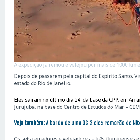
A expedição já remou e velejou por mais de 1000 km e
Depois de passarem pela capital do Espírito Santo, Vi
estado do Rio de Janeiro.
Eles saíram no último dia 24, da base da CPP, em Arra
Jurujuba, na base do Centro de Estudos do Mar – CEM,
Veja também:
A bordo de uma OC-2 eles remarão de Nite
Os seis remadores e velejadores – três fluminenses e