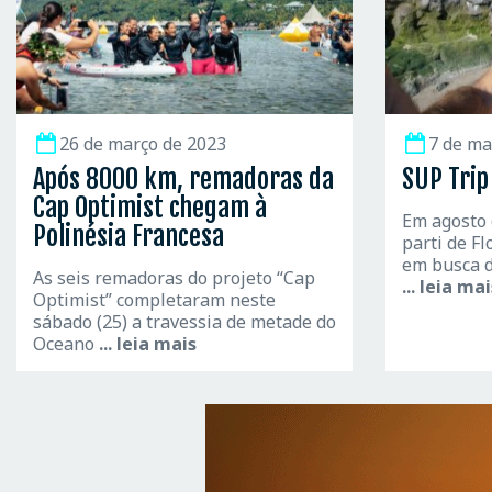
26 de março de 2023
7 de ma
Após 8000 km, remadoras da
SUP Trip
Cap Optimist chegam à
Em agosto 
Polinésia Francesa
parti de F
em busca d
As seis remadoras do projeto “Cap
... leia ma
Optimist” completaram neste
sábado (25) a travessia de metade do
Oceano
... leia mais