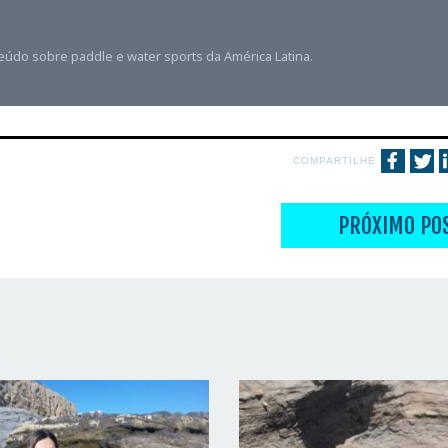
teúdo sobre paddle e water sports da América Latina.
COMPARTILHE
PRÓXIMO PO