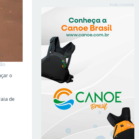
PUBLICIDADE
ção
nçar o
raia de