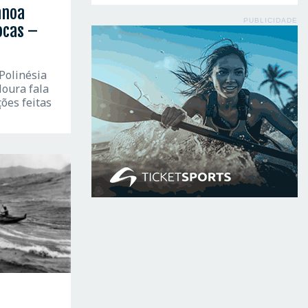
anoa
PUBLICIDADE
iocas –
Polinésia
oura fala
ções feitas