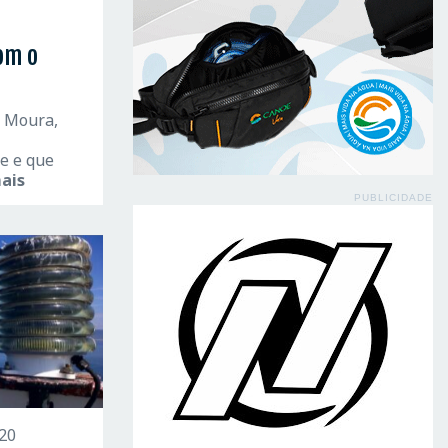
om o
s Moura,
e e que
mais
PUBLICIDADE
20