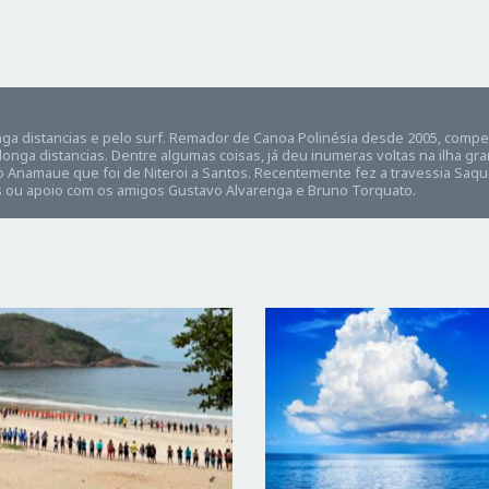
nga distancias e pelo surf. Remador de Canoa Polinésia desde 2005, comp
longa distancias. Dentre algumas coisas, já deu inumeras voltas na ilha gr
o Anamaue que foi de Niteroi a Santos. Recentemente fez a travessia Saq
 ou apoio com os amigos Gustavo Alvarenga e Bruno Torquato.