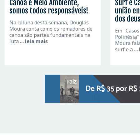
Canoa e Meio Ambiente,
Surf e C
somos todos responsáveis!
união en
dos deu
Na coluna desta semana, Douglas
Moura conta como os remadores de
Em "Casos
canoa são partes fundamentais na
Polinésia
luta
... leia mais
Moura fala
surf e a
..