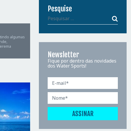
Pesquise
etindo algumas
ande,
uerema
Newsletter
Fique por dentro das novidades
dos Water Sports!