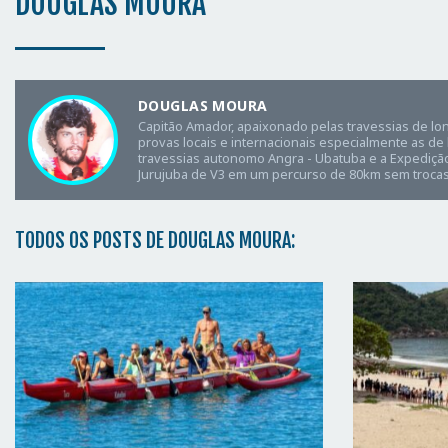
DOUGLAS MOURA
DOUGLAS MOURA
Capitão Amador, apaixonado pelas travessias de lo
provas locais e internacionais especialmente as de 
travessias autonomo Angra - Ubatuba e a Expediçã
Jurujuba de V3 em um percurso de 80km sem trocas
TODOS OS POSTS DE DOUGLAS MOURA: