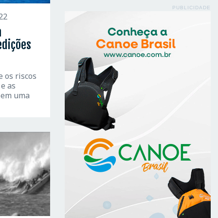
PUBLICIDADE
22
a
edições
 os riscos
 e as
o em uma