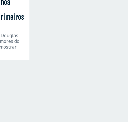
anoa
primeiros
 Douglas
umores do
 mostrar