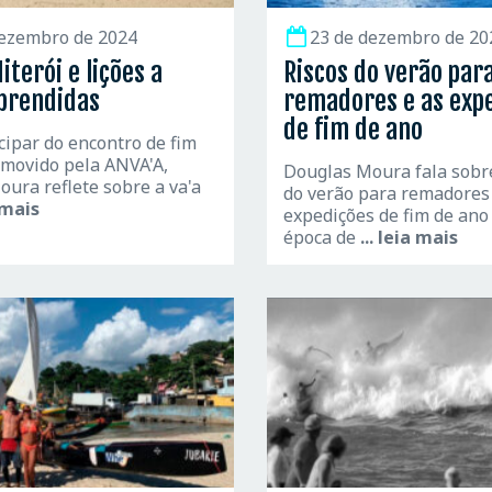
dezembro de 2024
23 de dezembro de 20
iterói e lições a
Riscos do verão par
prendidas
remadores e as exp
de fim de ano
cipar do encontro de fim
omovido pela ANVA'A,
Douglas Moura fala sobre
ura reflete sobre a va'a
do verão para remadores
a mais
expedições de fim de an
época de
... leia mais