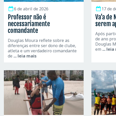
6 de abril de 2026
17 de 
Professor não é
Va’a de N
necessariamente
serem a
comandante
Após parti
de ano pr
Douglas Moura reflete sobre as
Douglas Mo
diferenças entre ser dono de clube,
em
... lei
atleta e um verdadeiro comandante
de
... leia mais