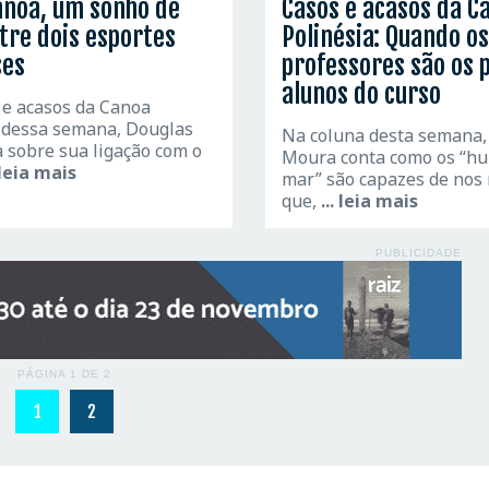
anoa, um sonho de
Casos e acasos da C
tre dois esportes
Polinésia: Quando os
ses
professores são os 
alunos do curso
 e acasos da Canoa
" dessa semana, Douglas
Na coluna desta semana,
 sobre sua ligação com o
Moura conta como os “h
. leia mais
mar” são capazes de nos
que,
... leia mais
PUBLICIDADE
PÁGINA 1 DE 2
1
2