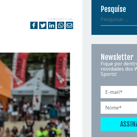
Pesquise
COMPARTILHE
Newsletter
Fique por dentr
novidades dos 
Sports!