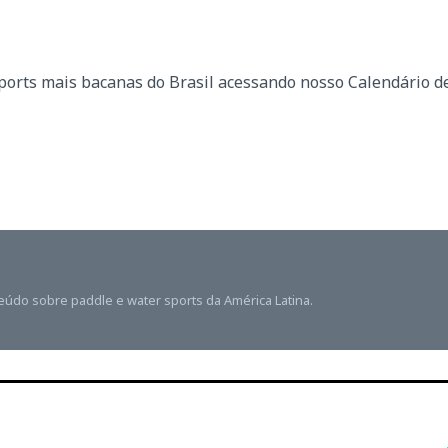
Sports mais bacanas do Brasil acessando nosso Calendário d
teúdo sobre paddle e water sports da América Latina.