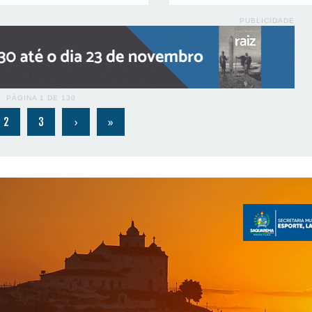
PUBLICIDADE
PÁGINA 1 DE 130
›
»
2
3