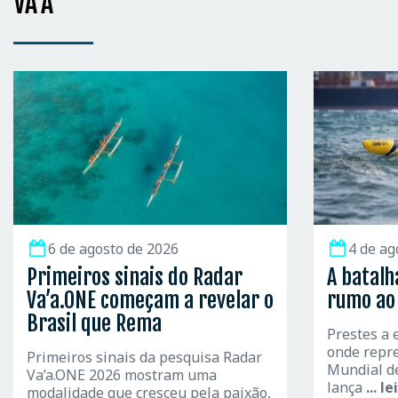
VA’A
6 de agosto de 2026
4 de ag
Primeiros sinais do Radar
A batalh
Va’a.ONE começam a revelar o
rumo ao 
Brasil que Rema
Prestes a 
onde repre
Primeiros sinais da pesquisa Radar
Mundial de
Va’a.ONE 2026 mostram uma
lança
... l
modalidade que cresceu pela paixão,