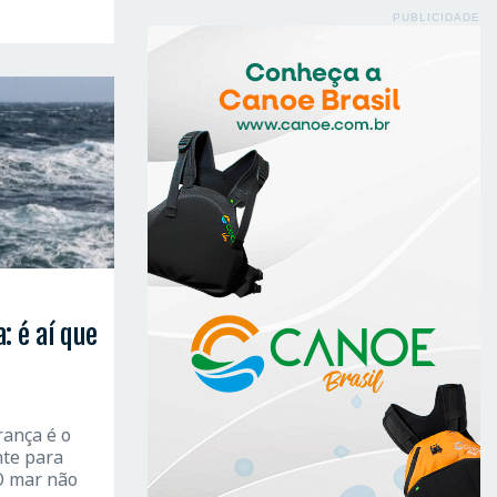
PUBLICIDADE
: é aí que
rança é o
nte para
O mar não