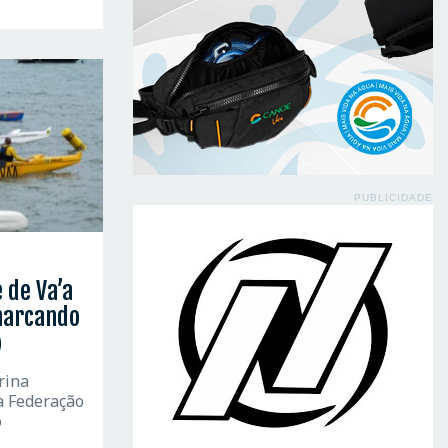
PUBLICIDADE
 de Va’a
marcando
o
rina
ua Federação
o