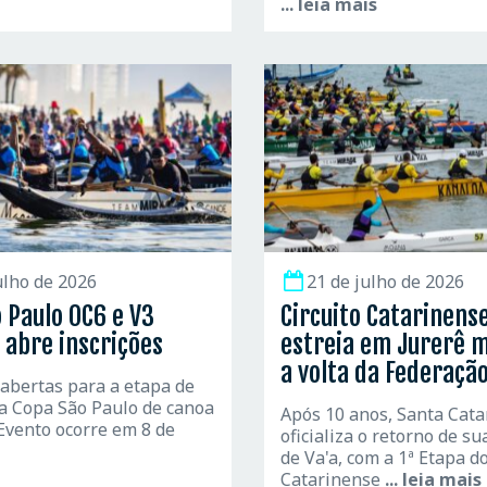
... leia mais
ulho de 2026
21 de julho de 2026
 Paulo OC6 e V3
Circuito Catarinense
 abre inscrições
estreia em Jurerê 
a volta da Federaçã
 abertas para a etapa de
a Copa São Paulo de canoa
Após 10 anos, Santa Cata
Evento ocorre em 8 de
oficializa o retorno de s
de Va'a, com a 1ª Etapa d
Catarinense
... leia mais