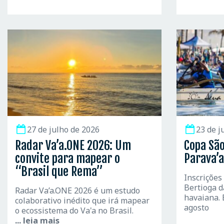
27 de julho de 2026
23 de j
Radar Va’a.ONE 2026: Um
Copa São
convite para mapear o
Parava’a
“Brasil que Rema”
Inscrições
Bertioga d
Radar Va’a.ONE 2026 é um estudo
havaiana. 
colaborativo inédito que irá mapear
agosto
o ecossistema do Va'a no Brasil.
... leia mais