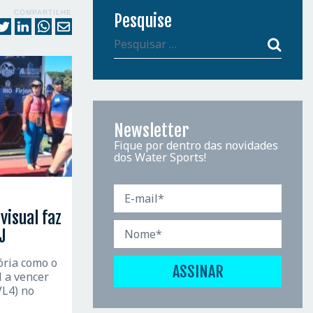
COMPARTILHE
Pesquise
Newsletter
Fique por dentro das novidades
dos Water Sports!
visual faz
J
ória como o
l a vencer
VL4) no