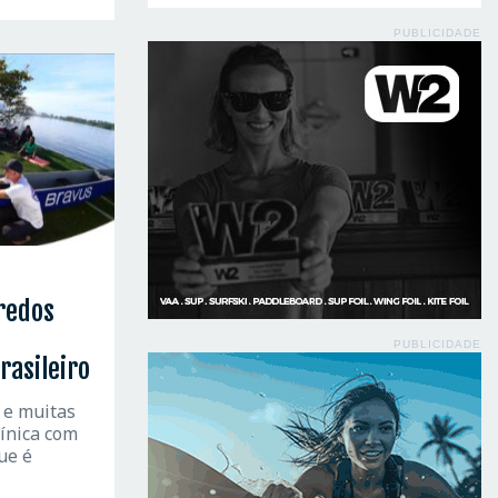
PUBLICIDADE
redos
PUBLICIDADE
rasileiro
 e muitas
línica com
ue é