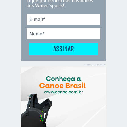
Fique por dentro das novidades
dos Water Sports!
PUBLICIDADE