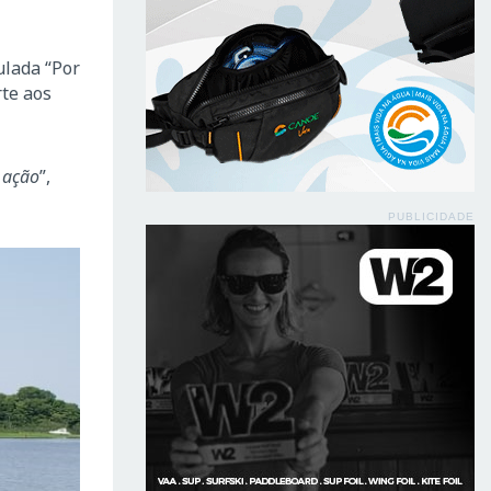
ulada “Por
te aos
 ação
”,
PUBLICIDADE