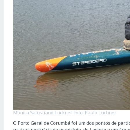
Monica Salustiano Luckner. Foto: Paulo Luchner
O Porto Geral de Corumbá foi um dos pontos de partid
na área portuária do município, de Ladário e em área