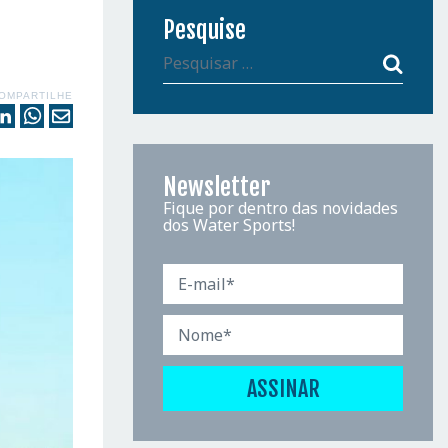
Pesquise
OMPARTILHE
Newsletter
Fique por dentro das novidades
dos Water Sports!