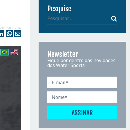
Pesquise
OMPARTILHE
Newsletter
Fique por dentro das novidades
dos Water Sports!