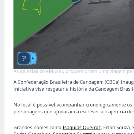
As galerias do eMuseu proporcionam uma viagem pela
A Confederação Brasileira de Canoagem (CBCa) inaugur
iniciativa visa resgatar a história da Canoagem Brasi
No local é possível acompanhar cronologicamente os 
personagens que ajudaram a escrever a trajetória des
Grandes nomes como
Isaquias Queiroz,
Erlon Souza, F