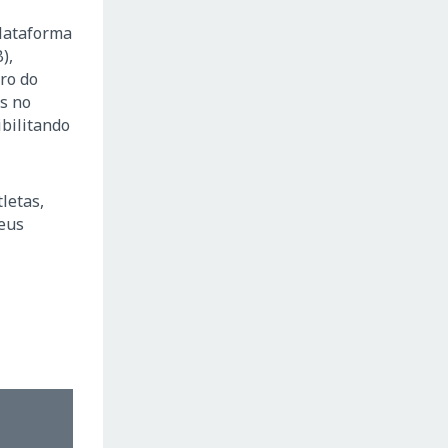
plataforma
),
ro do
os no
ibilitando
letas,
seus