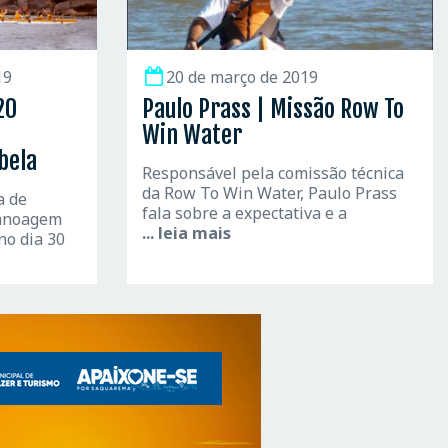
19
20 de março de 2019
20
Paulo Prass | Missão Row To
Win Water
bela
Responsável pela comissão técnica
da Row To Win Water, Paulo Prass
a de
fala sobre a expectativa e a
canoagem
... leia mais
no dia 30