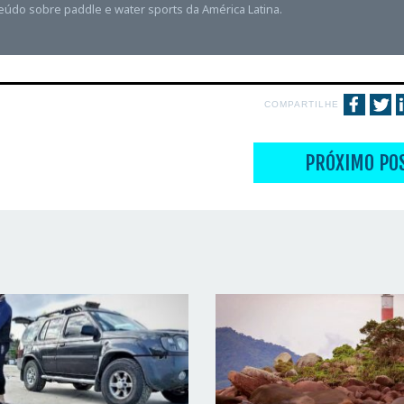
teúdo sobre paddle e water sports da América Latina.
COMPARTILHE
PRÓXIMO PO