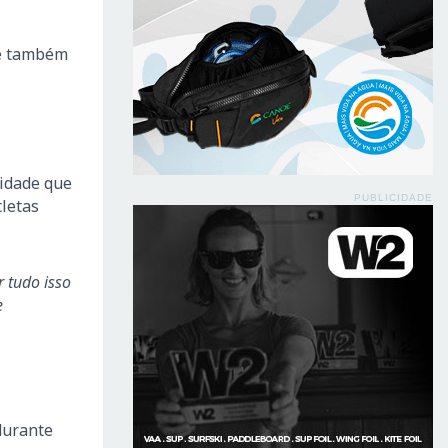
 e também
idade que
PUBLICIDADE
letas
 tudo isso
e
durante