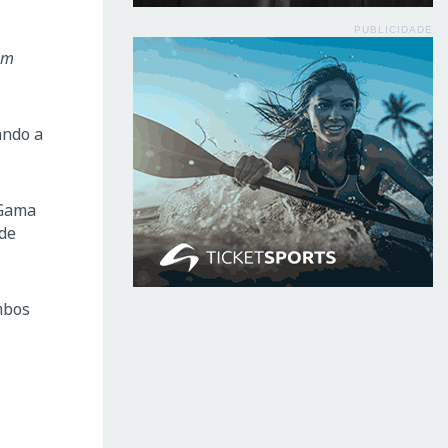
PUBLICIDADE
em
ando a
 Gama
 de
mbos