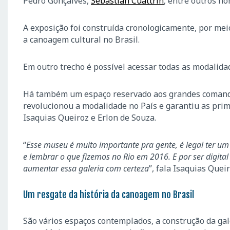
Pedro Gonçalves,
Sebastían Cuattrin
, entre outros n
A exposição foi construída cronologicamente, por m
a canoagem cultural no Brasil.
Em outro trecho é possível acessar todas as modalid
Há também um espaço reservado aos grandes comanda
revolucionou a modalidade no País e garantiu as pri
Isaquias Queiroz e Erlon de Souza.
“
Esse museu é muito importante pra gente, é legal ter um
e lembrar o que fizemos no Rio em 2016. E por ser digital
aumentar essa galeria com certeza
”, fala Isaquias Quei
Um resgate da história da canoagem no Brasil
São vários espaços contemplados, a construção da gal