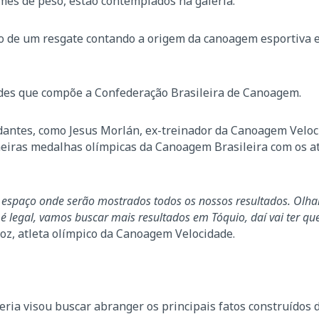
omes de peso, estão contemplados na galeria.
eio de um resgate contando a origem da canoagem esportiva
ades que compõe a Confederação Brasileira de Canoagem.
ntes, como Jesus Morlán, ex-treinador da Canoagem Veloc
meiras medalhas olímpicas da Canoagem Brasileira com os at
 espaço onde serão mostrados todos os nossos resultados. Olhar
 é legal, vamos buscar mais resultados em Tóquio, daí vai ter qu
roz, atleta olímpico da Canoagem Velocidade.
eria visou buscar abranger os principais fatos construídos 