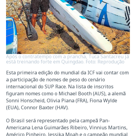
Após o contratempo com a prancha, Tuca Santacreu já
está treinando forte em Quingdao. Foto: Reprodução
Esta primeira edição do mundial da ICF vai contar com
a participação de nomes de peso do cenário
internacional do SUP Race. Na lista de inscritos
figuram nomes como o Michael Booth (AUS), a alemã
Sonni Honscheid, Olivia Piana (FRA), Fiona Wylde
(EUA), Connor Baxter (HAV).
O Brasil será representado pela campeã Pan-
Americana Lena Guimarães Ribeiro, Vinnius Martins,
Américo Pinheiro, Jessika Moah e o campeão mundial