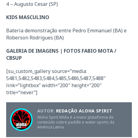
4 – Augusto Cesar (SP)
KIDS MASCULINO
Bateria demonstração entre Pedro Emmanuel (BA) e
Roberson Rodrigues (BA)
GALERIA DE IMAGENS | FOTOS FABIO MOTA /
CBSUP
[su_custom_gallery source=”media:
5481,5482,5483,5484,5485,5486,5487,5488″
link=”lightbox” width=”200″ height=”200″
title=”never”]
AUTOR:
REDAÇÃO ALOHA SPIRIT
Aloha Spirit Mídia é a maior plataforma de
conteúdo sobre paddle e water sports da
América Latina.