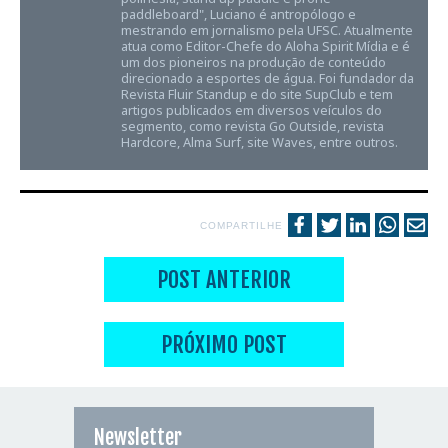
paddleboard", Luciano é antropólogo e
mestrando em jornalismo pela UFSC. Atualmente
atua como Editor-Chefe do Aloha Spirit Mídia e é
um dos pioneiros na produção de conteúdo
direcionado a esportes de água. Foi fundador da
Revista Fluir Standup e do site SupClub e tem
artigos publicados em diversos veículos do
segmento, como revista Go Outside, revista
Hardcore, Alma Surf, site Waves, entre outros.
COMPARTILHE
POST ANTERIOR
PRÓXIMO POST
Newsletter