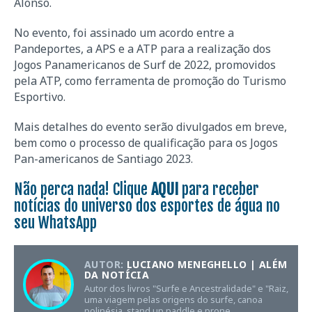
Alonso.
No evento, foi assinado um acordo entre a
Pandeportes, a APS e a ATP para a realização dos
Jogos Panamericanos de Surf de 2022, promovidos
pela ATP, como ferramenta de promoção do Turismo
Esportivo.
Mais detalhes do evento serão divulgados em breve,
bem como o processo de qualificação para os Jogos
Pan-americanos de Santiago 2023.
Não perca nada! Clique
AQUI
para receber
notícias do universo dos esportes de água no
seu WhatsApp
AUTOR:
LUCIANO MENEGHELLO | ALÉM
DA NOTÍCIA
Autor dos livros "Surfe e Ancestralidade" e "Raiz,
uma viagem pelas origens do surfe, canoa
polinésia, stand up paddle e prone