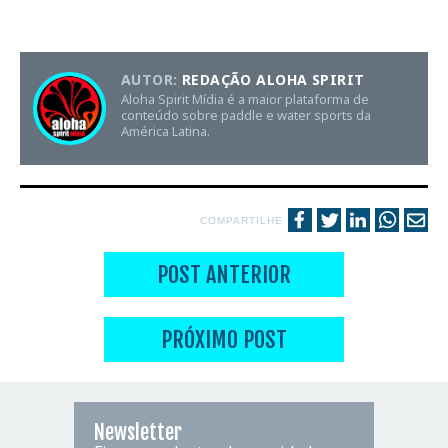
AUTOR:
REDAÇÃO ALOHA SPIRIT
Aloha Spirit Mídia é a maior plataforma de
conteúdo sobre paddle e water sports da
América Latina.
COMPARTILHE
POST ANTERIOR
PRÓXIMO POST
Newsletter