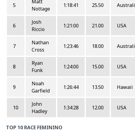
Matt
5
1:18:41
25.50
Austral
Nottage
Josh
6
1:21:00
21.00
USA
Riccio
Nathan
7
1:23:46
18.00
Austral
Cross
Ryan
8
1:24:00
15.00
USA
Funk
Noah
9
1:26:44
13.50
Hawaii
Garfield
John
10
1:34:28
12.00
USA
Hadley
TOP 10 RACE FEMININO