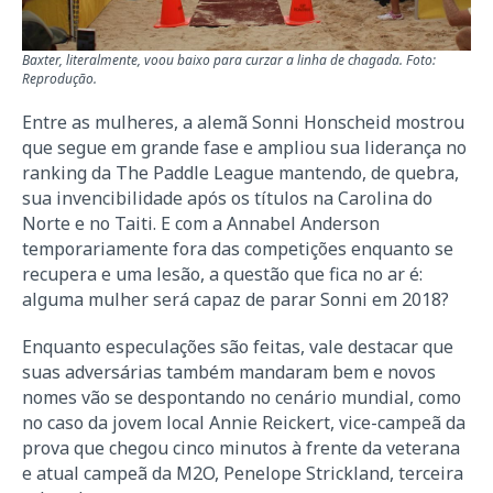
Baxter, literalmente, voou baixo para curzar a linha de chagada. Foto:
Reprodução.
Entre as mulheres, a alemã Sonni Honscheid mostrou
que segue em grande fase e ampliou sua liderança no
ranking da The Paddle League mantendo, de quebra,
sua invencibilidade após os títulos na Carolina do
Norte e no Taiti. E com a Annabel Anderson
temporariamente fora das competições enquanto se
recupera e uma lesão, a questão que fica no ar é:
alguma mulher será capaz de parar Sonni em 2018?
Enquanto especulações são feitas, vale destacar que
suas adversárias também mandaram bem e novos
nomes vão se despontando no cenário mundial, como
no caso da jovem local Annie Reickert, vice-campeã da
prova que chegou cinco minutos à frente da veterana
e atual campeã da M2O, Penelope Strickland, terceira