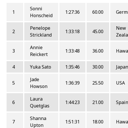
Sonni
1
1:27:36
60.00
Germ
Honscheid
Penelope
New
2
1:33:18
45.00
Strickland
Zeal
Annie
3
1:33:48
36.00
Hawa
Reickert
4
Yuka Sato
1:35:46
30.00
Japa
Jade
5
1:36:39
25.50
USA
Howson
Laura
6
1:44:23
21.00
Spai
Quetglas
Shanna
7
1:51:31
18.00
Hawa
Upton