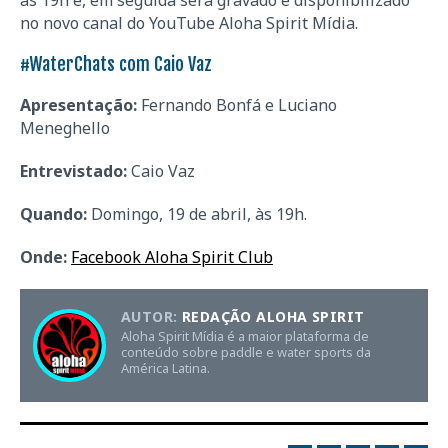
às 19h e, em seguida será gravado e disponibilizado
no novo canal do YouTube Aloha Spirit Mídia.
#WaterChats com Caio Vaz
Apresentação:
Fernando Bonfá e Luciano
Meneghello
Entrevistado:
Caio Vaz
Quando:
Domingo, 19 de abril, às 19h.
Onde:
Facebook Aloha Spirit Club
AUTOR:
REDAÇÃO ALOHA SPIRIT
Aloha Spirit Mídia é a maior plataforma de
conteúdo sobre paddle e water sports da
América Latina.