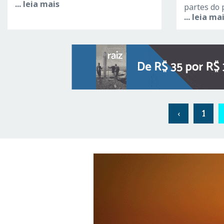
... leia mais
partes do 
... leia ma
‹
1