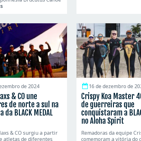
is
dezembro de 2024
16 de dezembro de 20
axs & CO une
Crispy Koa Master 40
s de norte a sul na
de guerreiras que
ta da BLACK MEDAL
conquistaram a BL
no Aloha Spirit
axs & CO surgiu a partir
Remadoras da equipe Cri
e atletas de diferentes
comemoram a vitória do c