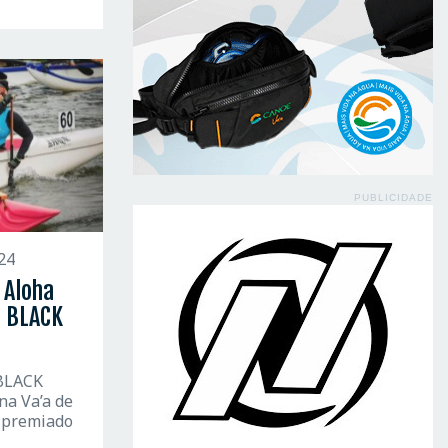
PUBLICIDADE
24
 Aloha
3 BLACK
 BLACK
a Va’a de
s premiado