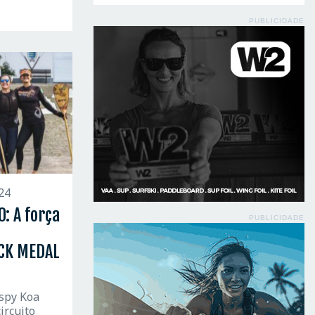
PUBLICIDADE
24
: A força
PUBLICIDADE
ACK MEDAL
spy Koa
ircuito