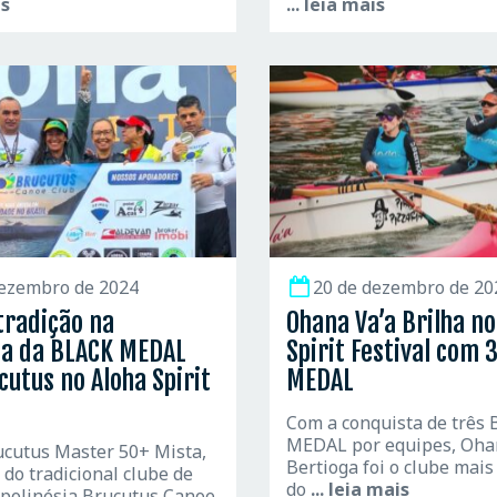
is
... leia mais
dezembro de 2024
20 de dezembro de 20
tradição na
Ohana Va’a Brilha no
ta da BLACK MEDAL
Spirit Festival com 
cutus no Aloha Spirit
MEDAL
Com a conquista de três
MEDAL por equipes, Ohan
ucutus Master 50+ Mista,
Bertioga foi o clube mai
 do tradicional clube de
do
... leia mais
polinésia Brucutus Canoe