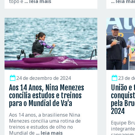
topo e
... leia mais
... leia ma
24 de dezembro de 2024
23 de 
Aos 14 Anos, Nina Menezes
União e 
concilia estudos e treinos
conquis
para o Mundial de Va’a
pela Bru
2024
Aos 14 anos, a brasiliense Nina
Menezes concilia uma rotina de
Equipe Br
treinos e estudos de olho no
integrante
Mundial de
... leia mais
canoagem 