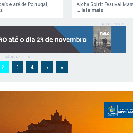
país e até de Portugal,
Aloha Spirit Festival Mas
is
... leia mais
PUBLICIDADE
PÁGINA 2 DE 6
›
»
2
3
4