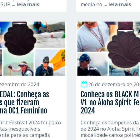
 SUP
... leia mais
média no
... leia mais
dezembro de 2024
26 de dezembro de 20
EDAL: Conheça as
Conheça os BLACK M
s que fizeram
V1 no Aloha Spirit Fe
 na OC1 Feminino
2024
rit Festival 2024 foi palco
Conheça os campeões da
tas inesquecíveis,
de 2024 no Aloha Spirit F
ente para as campeãs
modalidade canoa poliné