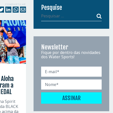
COMPARTILHE
Pesquise
Newsletter
Fique por dentro das novidades
dos Water Sports!
 Aloha
oram a
MEDAL
a Spirit
ada BLACK
 acima da