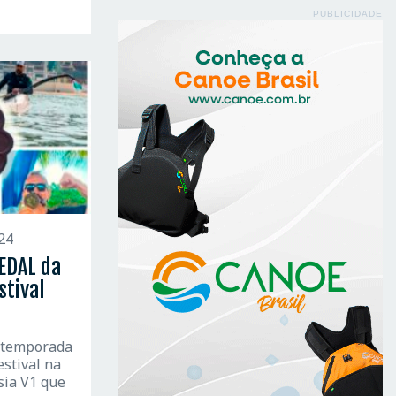
PUBLICIDADE
24
EDAL da
stival
 temporada
estival na
sia V1 que