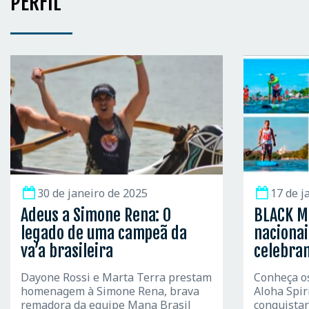
PERFIL
30 de janeiro de 2025
17 de j
Adeus a Simone Rena: O
BLACK M
legado de uma campeã da
nacionai
va’a brasileira
celebra
Dayone Rossi e Marta Terra prestam
Conheça o
homenagem à Simone Rena, brava
Aloha Spir
remadora da equipe Mana Brasil
conquista