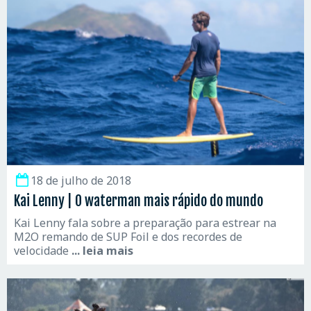
18 de julho de 2018
Kai Lenny | O waterman mais rápido do mundo
Kai Lenny fala sobre a preparação para estrear na
M2O remando de SUP Foil e dos recordes de
velocidade
... leia mais