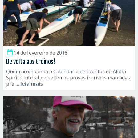
14 de fevereiro de 2018
De volta aos treinos!
Quem acompanha o Calendário de Eventos do Aloha
Spirit Club sabe que temos provas incríveis marcadas
pra
... leia mais