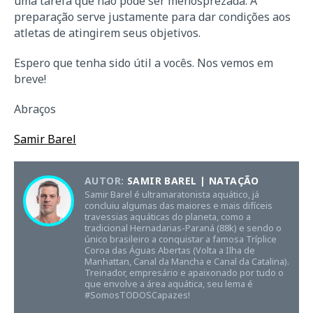
uma tarefa que não pode ser menosprezada. A
preparação serve justamente para dar condições aos
atletas de atingirem seus objetivos.
Espero que tenha sido útil a vocês. Nos vemos em
breve!
Abraços
Samir Barel
AUTOR:
SAMIR BAREL | NATAÇÃO
Samir Barel é ultramaratonista aquático, já
concluiu algumas das maiores e mais difíceis
travessias aquáticas do planeta, como a
tradicional Hernadarias-Paraná (88k) e sendo o
único brasileiro a conquistar a famosa Tríplice
Coroa das Águas Abertas (Volta a Ilha de
Manhattan, Canal da Mancha e Canal da Catalina).
Treinador, empresário e apaixonado por tudo o
que envolve a área aquática, seu lema é
#SomosTODOSCapazes!