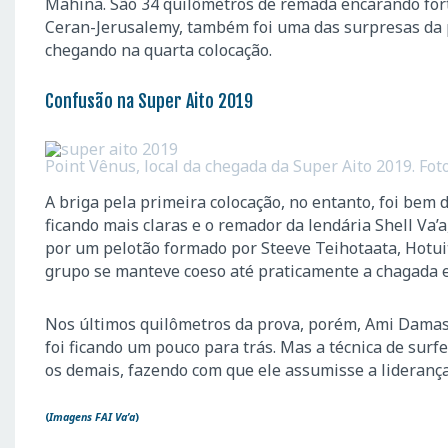
Mahina. São 34 quilômetros de remada encarando fort
Ceran-Jerusalemy, também foi uma das surpresas da 
chegando na quarta colocação.
Confusão na Super Aito 2019
Point Vênus, local da chegada da Super Aito 2019. Foto
A briga pela primeira colocação, no entanto, foi bem 
ficando mais claras e o remador da lendária Shell Va’
por um pelotão formado por Steeve Teihotaata, Hotuit
grupo se manteve coeso até praticamente a chagada
Nos últimos quilômetros da prova, porém, Ami Damas 
foi ficando um pouco para trás. Mas a técnica de sur
os demais, fazendo com que ele assumisse a liderança
(
Imagens FAI Va’a
)