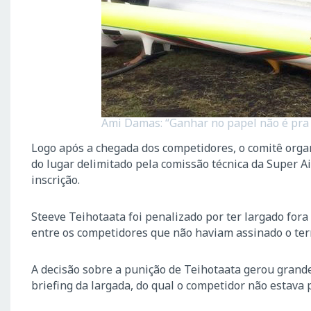
Ami Damas: “Ganhar no papel não é pra 
Logo após a chegada dos competidores, o comitê orga
do lugar delimitado pela comissão técnica da Super 
inscrição.
Steeve Teihotaata foi penalizado por ter largado fora 
entre os competidores que não haviam assinado o ter
A decisão sobre a punição de Teihotaata gerou grand
briefing da largada, do qual o competidor não estava 