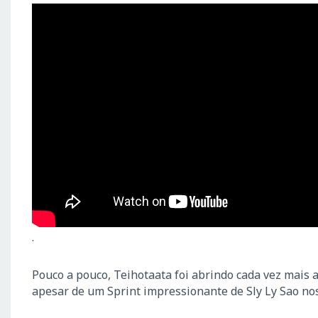
.
Pouco a pouco, Teihotaata foi abrindo cada vez mais 
apesar de um Sprint impressionante de Sly Ly Sao no