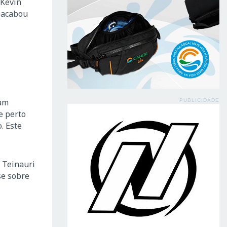
 Kevin
 acabou
ram
PUBLICIDADE
e perto
. Este
 Teinauri
se sobre