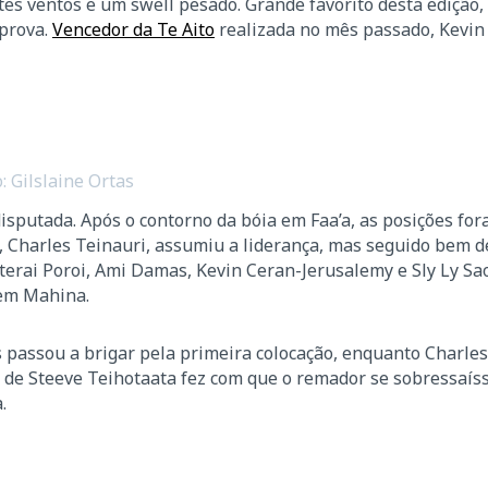
es ventos e um swell pesado. Grande favorito desta edição,
prova.
Vencedor da Te Aito
realizada no mês passado, Kevin
: Gilslaine Ortas
disputada. Após o contorno da bóia em Faa’a, as posições fo
a, Charles Teinauri, assumiu a liderança, mas seguido bem d
erai Poroi, Ami Damas, Kevin Ceran-Jerusalemy e Sly Ly Sao
 em Mahina.
passou a brigar pela primeira colocação, enquanto Charles
fe de Steeve Teihotaata fez com que o remador se sobressaís
.