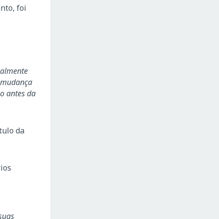
nto, foi
cialmente
a mudança
o antes da
tulo da
ios
suas