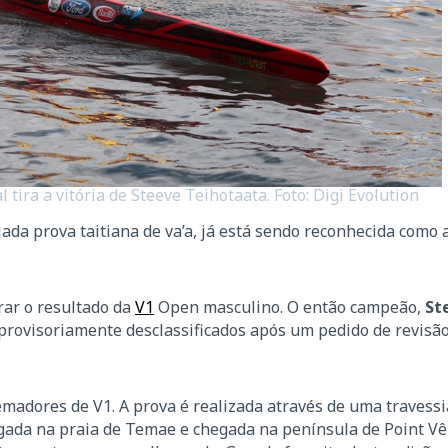
tira a vitória de Steeve Teihotaata. Foto: Digi Evolution
iada prova taitiana de va’a, já está sendo reconhecida como 
rar o resultado da
V1
Open masculino. O então campeão,
St
 provisoriamente desclassificados após um pedido de revisão
emadores de V1. A prova é realizada através de uma travessi
argada na praia de Temae e chegada na península de Point V