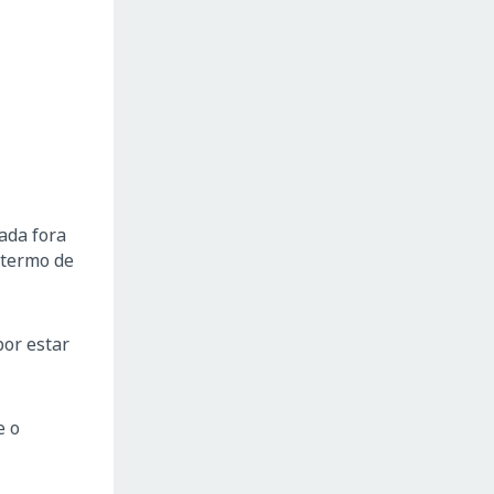
ada fora
 termo de
por estar
e o