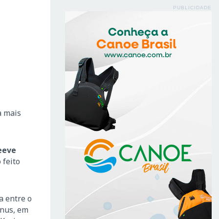
PUBLICIDADE
a mais
eeve
 feito
a entre o
ênus, em