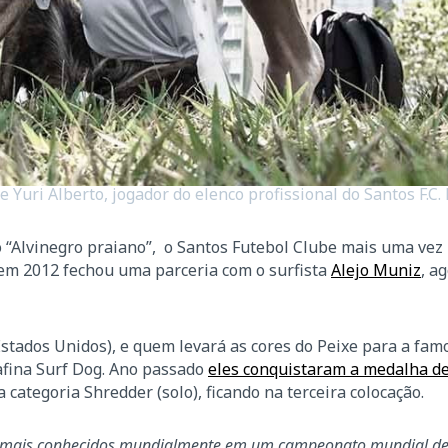
 Yuri Alberto, jogador do elenco profissional do Santos F.C. 
 “Alvinegro praiano”, o Santos Futebol Clube mais uma vez
 em 2012 fechou uma parceria com o surfista
Alejo Muniz
, a
stados Unidos), e quem levará as cores do Peixe para a fam
afina Surf Dog. Ano passado
eles conquistaram a medalha de
 categoria Shredder (solo), ficando na terceira colocação.
 mais conhecidos mundialmente em um campeonato mundial de 