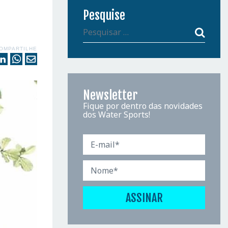
Pesquise
OMPARTILHE
Newsletter
Fique por dentro das novidades
dos Water Sports!