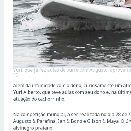
Yuri, que já fez aulas de surfe com Augusto, aproveit
FC
Além da intimidade com o dono, curiosamente um atle
Yuri Alberto, que teve aulas com seu dono e, na última
atuação do cachorrinho.
Na competição mundial, a ser realizada no dia 28 de 
Augusto & Parafina, Ian & Bono e Gilson & Maya. O ún
alvinegro praiano.