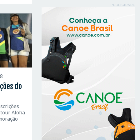
PUBLICIDADE
18
ções do
nscrições
 tour Aloha
emoração