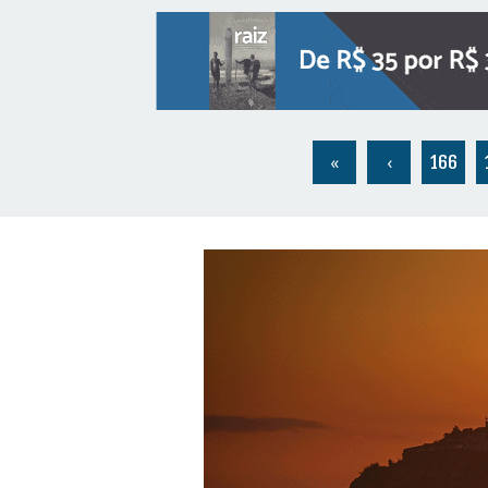
«
‹
166