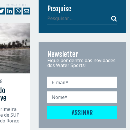
COMPARTILHE
Pesquise
Newsletter
Fique por dentro das novidades
dos Water Sports!
18
do
ave
rimeira
se de SUP
 do Ronco