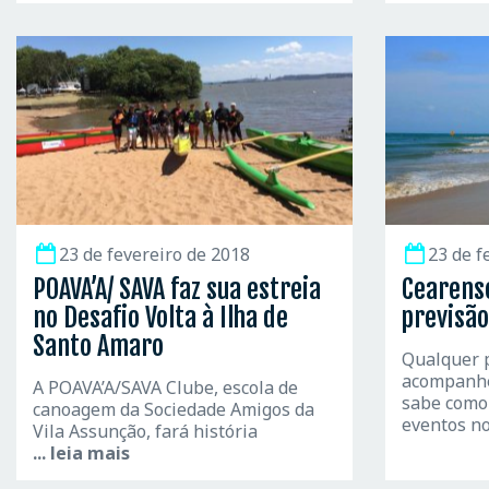
23 de fevereiro de 2018
23 de f
POAVA’A/ SAVA faz sua estreia
Cearens
no Desafio Volta à Ilha de
previsão
Santo Amaro
Qualquer 
acompanhe
A POAVA’A/SAVA Clube, escola de
sabe como 
canoagem da Sociedade Amigos da
eventos n
Vila Assunção, fará história
... leia mais