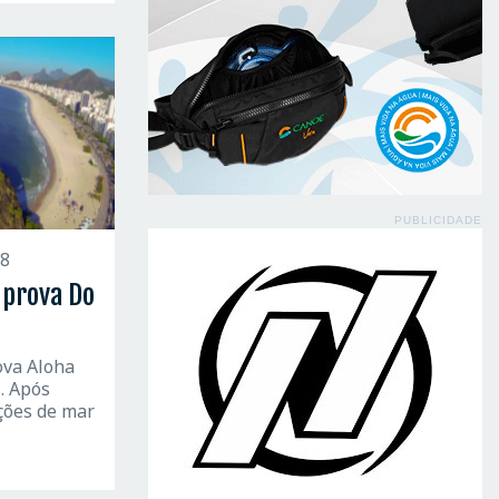
PUBLICIDADE
18
 prova Do
ova Aloha
. Após
ições de mar