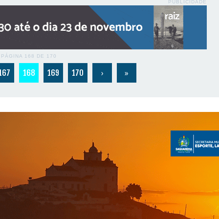
PUBLICIDADE
PÁGINA 168 DE 170
›
»
167
168
169
170