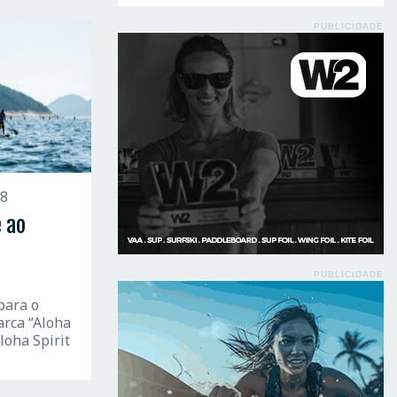
PUBLICIDADE
18
e ao
PUBLICIDADE
para o
arca “Aloha
Aloha Spirit