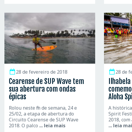
28 de fevereiro de 2018
28 de f
Cearense de SUP Wave tem
Ilhabela
sua abertura com ondas
comemor
épicas
Aloha Spi
Rolou neste fim de semana, 24 e
A históric
25/02, a etapa de abertura do
Spirit Fes
Circuito Cearense de SUP Wave
2018, com 
2018. O palco
... leia mais
... leia ma