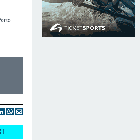
Porto
ST