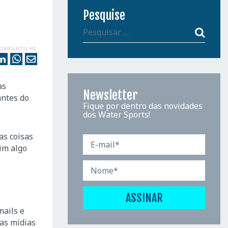
Pesquise
OMPARTILHE
as
Newsletter
antes do
Fique por dentro das novidades
dos Water Sports!
as coisas
im algo
mails e
as mídias