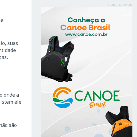
PUBLICIDADE
ma
io, suas
ntidade
oas,
o onde a
uistem ele
 não são