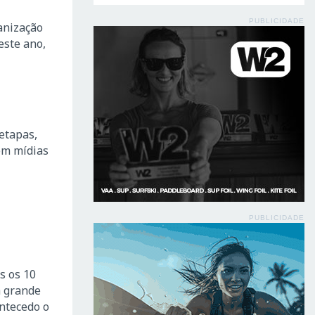
PUBLICIDADE
anização
este ano,
etapas,
em mídias
PUBLICIDADE
s os 10
a grande
antecedo o