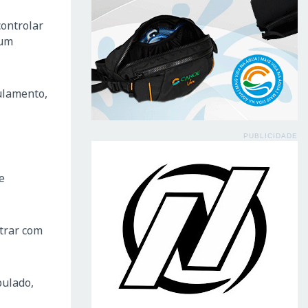
controlar
 um
ulamento,
PUBLICIDADE
e
ntrar com
pulado,