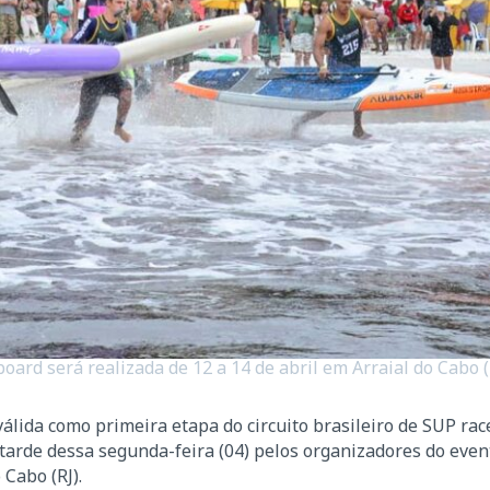
oard será realizada de 12 a 14 de abril em Arraial do Cabo (R
álida como primeira etapa do circuito brasileiro de SUP rac
tarde dessa segunda-feira (04) pelos organizadores do even
 Cabo (RJ).