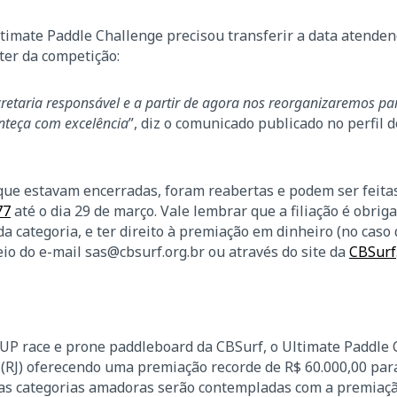
timate Paddle Challenge precisou transferir a data atende
ter da competição:
retaria responsável e a partir de agora nos reorganizaremos pa
onteça com excelência
”, diz o comunicado publicado no perfil d
que estavam encerradas, foram reabertas e podem ser feita
77
até o dia 29 de março. Vale lembrar que a filiação é obriga
 categoria, e ter direito à premiação em dinheiro (no caso
io do e-mail sas@cbsurf.org.br ou através do site da
CBSurf
 SUP race e prone paddleboard da CBSurf, o Ultimate Paddle
o (RJ) oferecendo uma premiação recorde de R$ 60.000,00 par
Já as categorias amadoras serão contempladas com a premiaç