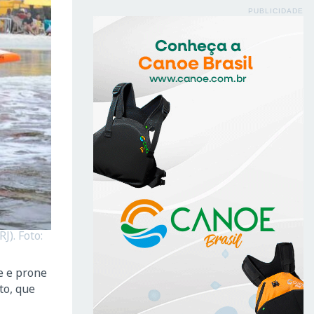
PUBLICIDADE
J). Foto:
e e prone
to, que