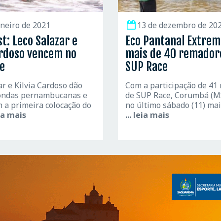
aneiro de 2021
13 de dezembro de 20
t: Leco Salazar e
Eco Pantanal Extrem
ardoso vencem no
mais de 40 remador
e
SUP Race
ar e Kilvia Cardoso dão
Com a participação de 41
ondas pernambucanas e
de SUP Race, Corumbá (M
 a primeira colocação do
no último sábado (11) ma
eia mais
... leia mais