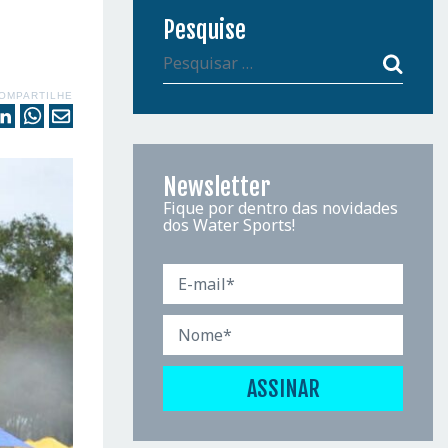
Pesquise
OMPARTILHE
Newsletter
Fique por dentro das novidades
dos Water Sports!