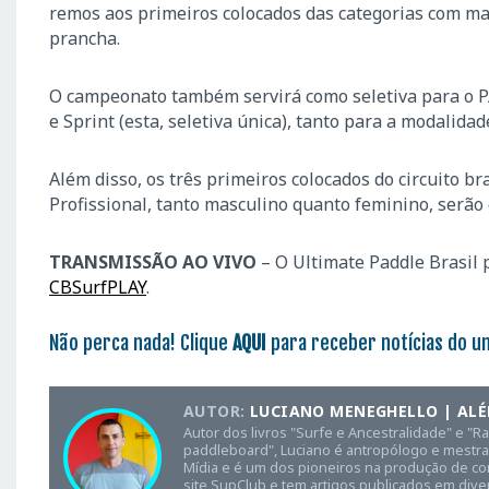
remos aos primeiros colocados das categorias com mai
prancha.
O campeonato também servirá como seletiva para o P
e Sprint (esta, seletiva única), tanto para a modalid
Além disso, os três primeiros colocados do circuito br
Profissional, tanto masculino quanto feminino, serão
TRANSMISSÃO AO VIVO
– O Ultimate Paddle Brasil 
CBSurfPLAY
.
Não perca nada! Clique
AQUI
para receber notícias do u
AUTOR:
LUCIANO MENEGHELLO | ALÉ
Autor dos livros "Surfe e Ancestralidade" e "R
paddleboard", Luciano é antropólogo e mestra
Mídia e é um dos pioneiros na produção de con
site SupClub e tem artigos publicados em dive