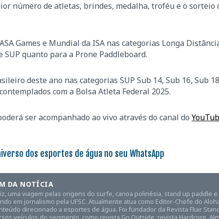
or número de atletas, brindes, medalha, troféu e o sorteio
ASA Games e Mundial da ISA nas categorias Longa Distância
ade SUP quanto para a Prone Paddleboard.
asileiro deste ano nas categorias SUP Sub 14, Sub 16, Sub 18
 contemplados com a Bolsa Atleta Federal 2025.
poderá ser acompanhado ao vivo através do canal do
YouTu
niverso dos esportes de água no seu WhatsApp
M DA NOTÍCIA
aiz, uma viagem pelas origens do surfe, canoa polinésia, stand up paddle 
ndo em jornalismo pela UFSC. Atualmente atua como Editor-Chefe do Aloha 
teúdo direcionado a esportes de água. Foi fundador da Revista Fluir Stan
rsos veículos do segmento, como revista Go Outside, revista Hardcore, Alm