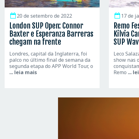
20 de setembro de 2022
17 de j
London SUP Open: Connor
Remo Fes
Baxter e Esperanza Barreras
Kilvia C
chegam na frente
SUP Wav
Londres, capital da Inglaterra, foi
Leco Salaz
palco no último final de semana da
show nas 
segunda etapa do APP World Tour, o
conquistam
... leia mais
Remo
... l