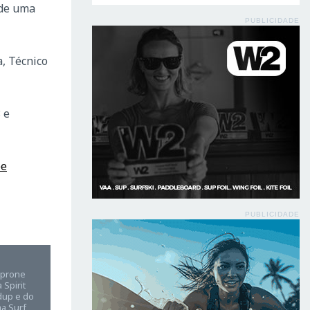
 de uma
PUBLICIDADE
, Técnico
 e
be
PUBLICIDADE
e prone
Spirit
dup e do
a Surf,