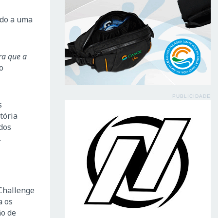
ndo a uma
ra que a
o
PUBLICIDADE
s
tória
 dos
.
 Challenge
a os
ão de