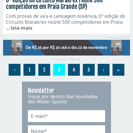
6ª edição do Circuito Maraerex reúne 500
competidores em Praia Grande (SP)
Com provas de va'a e canoagem oceânica, 6ª edição do
Circuito Maraerex reúne 500 competidores em Praia
... leia mais
PUBLICIDADE
PÁGINA 3 DE 24
‹
›
»
1
2
3
4
5
Newsletter
Fique por dentro das novidades
dos Water Sports!