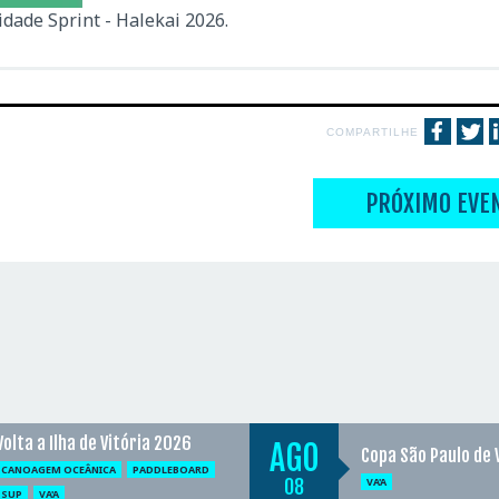
dade Sprint - Halekai 2026.
COMPARTILHE
PRÓXIMO EVE
Volta a Ilha de Vitória 2026
AGO
Copa São Paulo de 
CANOAGEM OCEÂNICA
PADDLEBOARD
08
VA'A
SUP
VA'A