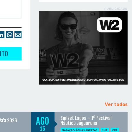
PUBLICIDADE
NTO
Ver todos
Sunset Lagoa – 1º Festival
AGO
Va’a 2026
Náutico Jaguaruna
15
NATAÇÃO ÁGUAS ABERTAS
SUP
VA'A