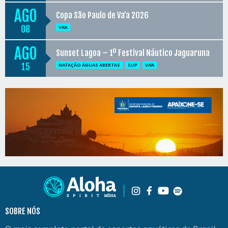
AGO
Copa São Paulo de Va’a 2026
08
VA'A
AGO
Sunset Lagoa – 1º Festival Náutico Jaguaruna
15
NATAÇÃO ÁGUAS ABERTAS
SUP
VA'A
SOBRE NÓS