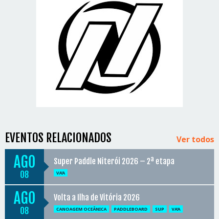
EVENTOS RELACIONADOS
Ver todos
AGO
Super Paddle Niterói 2026 – 2ª etapa
08
VA'A
AGO
Volta a Ilha de Vitória 2026
08
CANOAGEM OCEÂNICA
PADDLEBOARD
SUP
VA'A