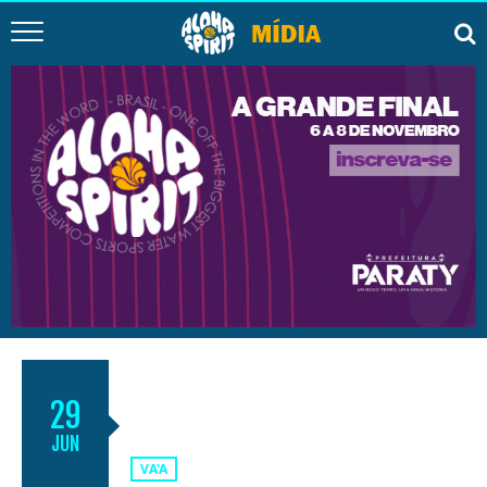
CEARENSE DE VA’A 2024 – ETAPA
29
II
JUN
VA'A