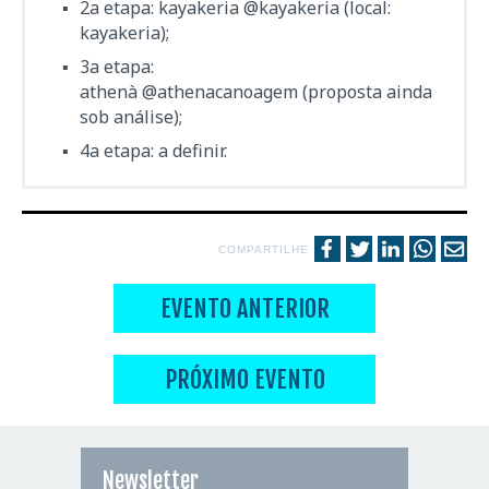
2a etapa: kayakeria
@kayakeria
(local:
kayakeria);
3a etapa:
athenà
@athenacanoagem
(proposta ainda
sob análise);
4a etapa: a definir.
COMPARTILHE
EVENTO ANTERIOR
PRÓXIMO EVENTO
Newsletter