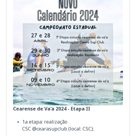
Cearense de Va'a 2024 - Etapa II
1a etapa: realização
CSC
@cearasupclub
(local: CSC);